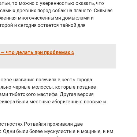
атьи, то можно с уверенностью сказать, что
самых древних пород собак на планете. Сильная
руженная многочисленными домыслами и
орой и сегодня остается тайной для
 — что делать при проблемах с
свое название получила в честь города
гольно-черные молоссы, которые позднее
ами тибетского мастифа. Другая версия
вейлера были местные аборигенные псовые и
естностях Ротвайля проживали две
. Одни были более мускулистые и мощные, и им