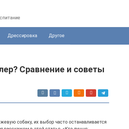
оспитание
Дрессировка
Другое
лер? Сравнение и советы
жевую собаку, их выбор часто останавливается
я расскажем в этой статье. «Кто лучше: