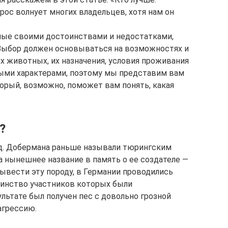
рос волнует многих владельцев, хотя нам он
ные своими достоинствами и недостатками,
Выбор должен основываться на возможностях и
х животных, их назначения, условия проживания
ными характерами, поэтому мы представим вам
орый, возможно, поможет вам понять, какая
?
од. Добермана раньше называли тюрингским
ла нынешнее название в память о ее создателе —
вести эту породу, в Германии проводились
инство участников которых были
ьтате был получен пес с довольно грозной
грессию.