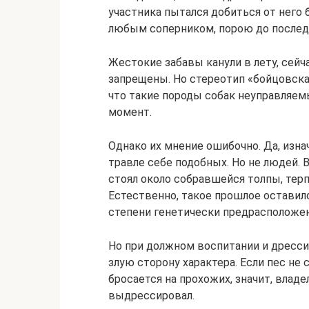
участника пытался добиться от него 
любым соперником, порою до последн
Жестокие забавы канули в лету, сей
запрещены. Но стереотип «бойцовская
что такие породы собак неуправляем
момент.
Однако их мнение ошибочно. Да, изна
травле себе подобных. Но не людей.
стоял около собравшейся толпы, терп
Естественно, такое прошлое оставило
степени генетически предрасположен
Но при должном воспитании и дресси
злую сторону характера. Если пес не
бросается на прохожих, значит, владе
выдрессировал.