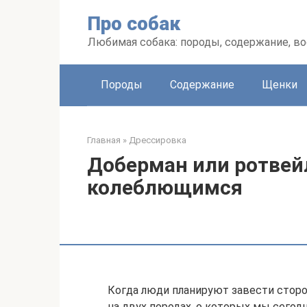
Перейти
Про собак
к
контенту
Любимая собака: породы, содержание, в
Породы
Содержание
Щенки
Главная
»
Дрессировка
Доберман или ротвей
колеблющимся
Когда люди планируют завести сторо
на двух породах, о которых мы сегодн