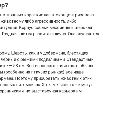
ер?
а: в мощных коротких лапах сконцентрирована
 животному либо агрессивность, либо
ситуации. Корпус собаки массивный, широкая
Грудная клетка развита отлично. Она опускается
му. Шерсть, как и у добермана, блестящая
 — черный с рыжими подпалинами. Стандартный
 ниже — 58 см. Вес взрослого животного обычно
ы (особенно на птичьих рынках) все чаще
ермана. Поэтому приобретать животных этих
ованных питомниках. Хотя метисы тоже могут
хранниками, но выставочная карьера им