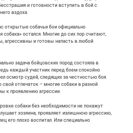
бесстрашия и готовности вступить в бой с
его вздоха.
час открытые собачьи бои официально
 собака» остался. Многие до сих пор считают,
ы, агрессивны и готовы напасть в любой
чально задача бойцовских пород состояла в
 Ведь каждый участник перед боем спокойно
ел осмотр судей, следящих за честностью боя.
 свой отпечаток – многие собаки в разной
ы к проявлению агрессии.
ровке собаки без необходимости не покажут
 слушает хозяина, проявляет излишнюю агрессию,
лец его плохо воспитал. Или специально