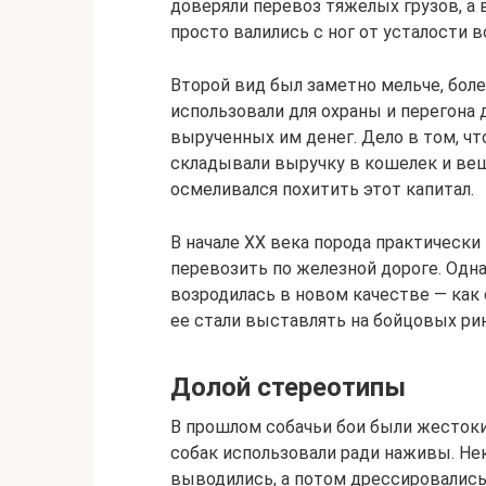
доверяли перевоз тяжелых грузов, а 
просто валились с ног от усталости в
Второй вид был заметно мельче, боле
использовали для охраны и перегона
вырученных им денег. Дело в том, чт
складывали выручку в кошелек и веша
осмеливался похитить этот капитал.
В начале XX века порода практически 
перевозить по железной дороге. Одна
возродилась в новом качестве — как
ее стали выставлять на бойцовых рин
Долой стереотипы
В прошлом собачьи бои были жесток
собак использовали ради наживы. Не
выводились, а потом дрессировались 