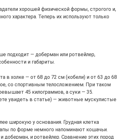
датели хорошей физической формы, строгого и,
ного характера. Теперь их используют только
ше подходит — доберман или ротвейлер,
обенности и габариты.
 в холке — от 68 до 72 см (кобели) и от 63 до 68
ное, со спортивным телосложением. При таком
ревышает 45 килограммов, а суки — 35.
ете увидеть в статье) — животные мускулистые
ее широкую у основания. Грудная клетка
лапы по форме немного напоминают кошачьи.
доберман, и ротвейлер. Сравнение этих пород