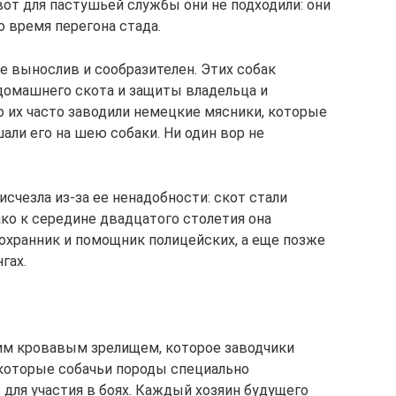
вот для пастушьей службы они не подходили: они
о время перегона стада.
е вынослив и сообразителен. Этих собак
 домашнего скота и защиты владельца и
о их часто заводили немецкие мясники, которые
ли его на шею собаки. Ни один вор не
исчезла из-за ее ненадобности: скот стали
ко к середине двадцатого столетия она
 охранник и помощник полицейских, а еще позже
гах.
им кровавым зрелищем, которое заводчики
которые собачьи породы специально
для участия в боях. Каждый хозяин будущего