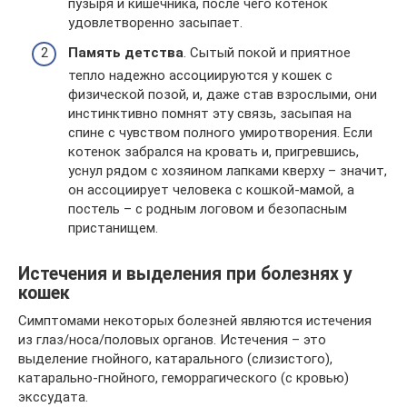
пузыря и кишечника, после чего котенок
удовлетворенно засыпает.
Память детства
. Сытый покой и приятное
тепло надежно ассоциируются у кошек с
физической позой, и, даже став взрослыми, они
инстинктивно помнят эту связь, засыпая на
спине с чувством полного умиротворения. Если
котенок забрался на кровать и, пригревшись,
уснул рядом с хозяином лапками кверху – значит,
он ассоциирует человека с кошкой-мамой, а
постель – с родным логовом и безопасным
пристанищем.
Истечения и выделения при болезнях у
кошек
Симптомами некоторых болезней являются истечения
из глаз/носа/половых органов. Истечения – это
выделение гнойного, катарального (слизистого),
катарально-гнойного, геморрагического (с кровью)
экссудата.