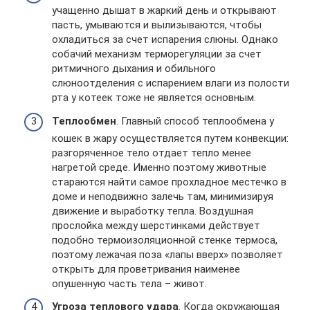
учащенно дышат в жаркий день и открывают
пасть, умываются и вылизываются, чтобы
охладиться за счет испарения слюны. Однако
собачий механизм терморегуляции за счет
ритмичного дыхания и обильного
слюноотделения с испарением влаги из полости
рта у котеек тоже не является основным.
Теплообмен
. Главный способ теплообмена у
кошек в жару осуществляется путем конвекции:
разгоряченное тело отдает тепло менее
нагретой среде. Именно поэтому животные
стараются найти самое прохладное местечко в
доме и неподвижно залечь там, минимизируя
движение и выработку тепла. Воздушная
прослойка между шерстинками действует
подобно термоизоляционной стенке термоса,
поэтому лежачая поза «лапы вверх» позволяет
открыть для проветривания наименее
опушенную часть тела – живот.
Угроза теплового удара
. Когда окружающая