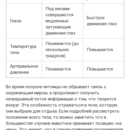
Под веками
совершаются
Быстрое
Глаза
медленные
движение глаз
затухающие
движения глаз
Понижается (до
Температура
нескольких
Повышается
тела
градусов)
Артериальное
Понижается
Повышается
давление
Во время полусна питомцы не обрывают связь с
окружающим миром, а продолжают получать
непрерывный поток информации о том, что творится
вокруг. Эта особенность отражаться в позе, которую
они выбрали для отдыха. Если подробней рассмотреть
положение всего тела, то можно заметить что в
большинстве случаев животное принимает позицию «на
чеку». Это значит, что в случае появления раздражителя