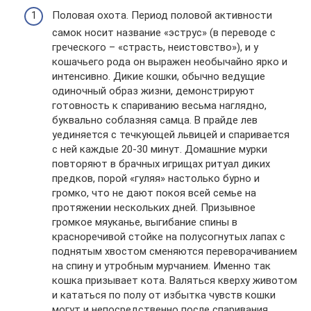
Половая охота. Период половой активности
самок носит название «эструс» (в переводе с
греческого – «страсть, неистовство»), и у
кошачьего рода он выражен необычайно ярко и
интенсивно. Дикие кошки, обычно ведущие
одиночный образ жизни, демонстрируют
готовность к спариванию весьма наглядно,
буквально соблазняя самца. В прайде лев
уединяется с течкующей львицей и спаривается
с ней каждые 20-30 минут. Домашние мурки
повторяют в брачных игрищах ритуал диких
предков, порой «гуляя» настолько бурно и
громко, что не дают покоя всей семье на
протяжении нескольких дней. Призывное
громкое мяуканье, выгибание спины в
красноречивой стойке на полусогнутых лапах с
поднятым хвостом сменяются переворачиванием
на спину и утробным мурчанием. Именно так
кошка призывает кота. Валяться кверху животом
и кататься по полу от избытка чувств кошки
могут и непосредственно после спаривания.