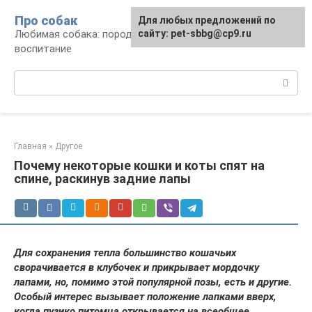
Перейти
Про собак
Для любых предложений по
к
Любимая собака: породы, содержание,
сайту: pet-sbbg@cp9.ru
контенту
воспитание
Поиск:
Главная
»
Другое
Почему некоторые кошки и коты спят на
спине, раскинув задние лапы
Для сохранения тепла большинство кошачьих
сворачивается в клубочек и прикрывает мордочку
лапами, но, помимо этой популярной позы, есть и другие.
Особый интерес вызывает положение лапками вверх,
когда пузико питомца открывается на всеобщее