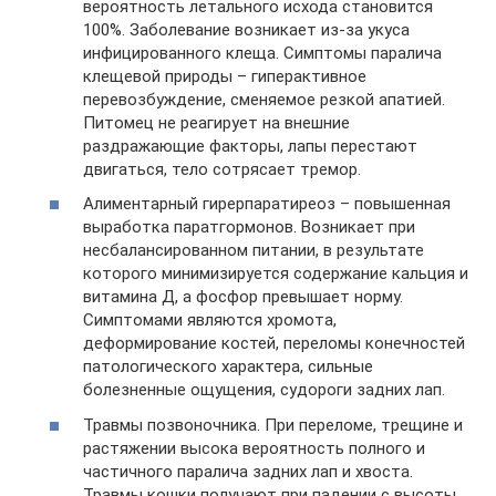
вероятность летального исхода становится
100%. Заболевание возникает из-за укуса
инфицированного клеща. Симптомы паралича
клещевой природы – гиперактивное
перевозбуждение, сменяемое резкой апатией.
Питомец не реагирует на внешние
раздражающие факторы, лапы перестают
двигаться, тело сотрясает тремор.
Алиментарный гирерпаратиреоз – повышенная
выработка паратгормонов. Возникает при
несбалансированном питании, в результате
которого минимизируется содержание кальция и
витамина Д, а фосфор превышает норму.
Симптомами являются хромота,
деформирование костей, переломы конечностей
патологического характера, сильные
болезненные ощущения, судороги задних лап.
Травмы позвоночника. При переломе, трещине и
растяжении высока вероятность полного и
частичного паралича задних лап и хвоста.
Травмы кошки получают при падении с высоты,