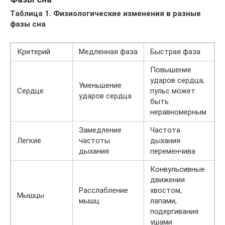
Таблица 1. Физиологические изменения в разные
фазы сна
Критерий
Медленная фаза
Быстрая фаза
Повышение
ударов сердца,
Уменьшение
Сердце
пульс может
ударов сердца
быть
неравномерным
Замедление
Частота
Легкие
частоты
дыхания
дыхания
переменчива
Конвульсивные
движения
Расслабление
хвостом,
Мышцы
мышц
лапами,
подергивания
ушами