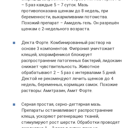
– 5 раз каждые 5 – 7 суток. Мазь
противопоказана щенкам до 8 недель, при
беременности, выкармливании потомства.
Похожий препарат – Амидель гель. Он разрешён
щенкам с 2-недельного возраста.
Декта Форте. Комбинированный раствор на
основе 3 компонентов. Фипронил уничтожает
клещей, хлорамфеникол блокирует
распространение патогенных бактерий, лидокаин
снижает чувствительность. Животное
обрабатывают 2 – 5 раз с интервалами 5 дней.
Дектой не рекомендуют лечить щенков до 4
недель, беременных, кормящих самок. Похожие
растворы: Амитразин, Амит Форте.
Серная простая, серно-дегтярная мазь.
Препараты останавливают распространение
клеща, ускоряют регенерацию тканей,
стимулируют рост шерсти. Обработки проводят