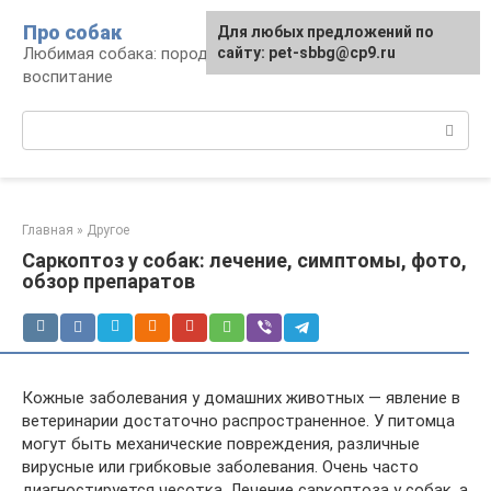
Перейти
Про собак
Для любых предложений по
к
Любимая собака: породы, содержание,
сайту: pet-sbbg@cp9.ru
контенту
воспитание
Поиск:
Главная
»
Другое
Саркоптоз у собак: лечение, симптомы, фото,
обзор препаратов
Кожные заболевания у домашних животных — явление в
ветеринарии достаточно распространенное. У питомца
могут быть механические повреждения, различные
вирусные или грибковые заболевания. Очень часто
диагностируется чесотка. Лечение саркоптоза у собак, а