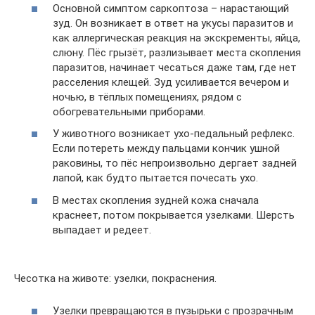
Основной симптом саркоптоза – нарастающий
зуд. Он возникает в ответ на укусы паразитов и
как аллергическая реакция на экскременты, яйца,
слюну. Пёс грызёт, разлизывает места скопления
паразитов, начинает чесаться даже там, где нет
расселения клещей. Зуд усиливается вечером и
ночью, в тёплых помещениях, рядом с
обогревательными приборами.
У животного возникает ухо-педальный рефлекс.
Если потереть между пальцами кончик ушной
раковины, то пёс непроизвольно дергает задней
лапой, как будто пытается почесать ухо.
В местах скопления зудней кожа сначала
краснеет, потом покрывается узелками. Шерсть
выпадает и редеет.
Чесотка на животе: узелки, покраснения.
Узелки превращаются в пузырьки с прозрачным