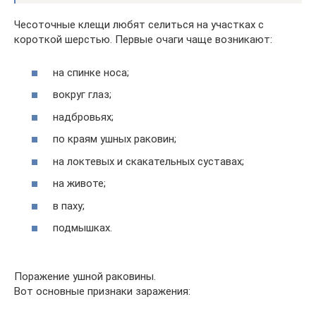
Чесоточные клещи любят селиться на участках с
короткой шерстью. Первые очаги чаще возникают:
на спинке носа;
вокруг глаз;
надбровьях;
по краям ушных раковин;
на локтевых и скакательных суставах;
на животе;
в паху;
подмышках.
Поражение ушной раковины.
Вот основные признаки заражения: