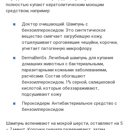
полностью купают кератолитическим моющим
средством, например:
Доктор очищающий. Шампунь с
бензоилпероксидом. Это синтетическое
вещество смягчает загрубевшую кожу,
отшелушивает ороговевшие чешуйки, корочки,
угнетает патогенную микрофлору.
DermaBenSs. Лечебный шампунь для купания
домашних животных с бактериальными,
паразитарными кожными заболеваниями,
расчёсами. Состав обогащают
бензоилпероксидом, 1% серной, салициловой
кислотой, которые обеззараживают,
подсушивают кожу.
Пероксидерм. Антибактериальное средство с
бензоилпероксидом.
Шампунь вспенивают на мокрой шерсти, оставляют на 5
– 7 минут. Корочки сначала размачивают, затем