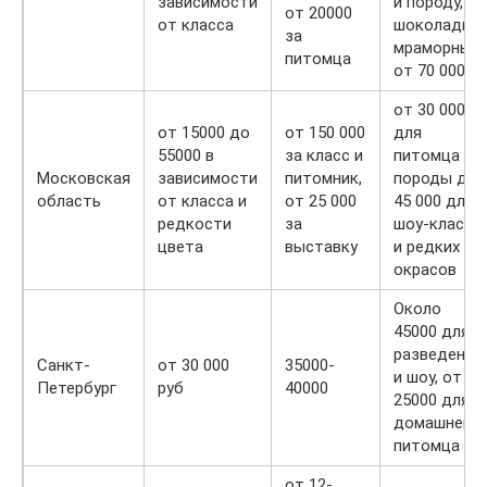
зависимости
и породу,
от 20000
от класса
шоколадно-
за
мраморный
питомца
от 70 000
от 30 000
от 15000 до
от 150 000
для
55000 в
за класс и
питомца и
Московская
зависимости
питомник,
породы до
область
от класса и
от 25 000
45 000 для
редкости
за
шоу-класса
цвета
выставку
и редких
окрасов
Около
45000 для
разведения
Санкт-
от 30 000
35000-
и шоу, от
Петербург
руб
40000
25000 для
домашнего
питомца
от 12-