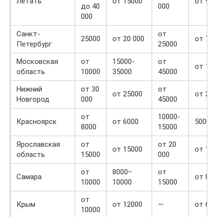
Летать
от 15000
от 90
до 40
000
000
Санкт-
от
25000
от 20 000
от 70
Петербург
25000
Московская
от
15000-
от
от 12
область
10000
35000
45000
Нижний
от 30
от
от 25000
от 20 
Новгород
000
45000
от
10000-
Красноярск
от 6000
5000-
8000
15000
Ярославская
от
от 20
от 15000
от 10
область
15000
000
от
8000–
от
Самара
от 80
10000
10000
15000
от
Крым
от 12000
—
от 60
10000