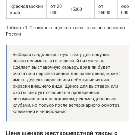
Краснодарский
от 20
от
около
15000
край
000
25000
000
Таблица 1. Стоимость щенков таксы в разных регионах
России
Выбирая гладкошерстную таксу для покупки,
важно понимать, что классный питомец не
сделает выставочную карьеру, вряд ли будет
считаться перспективным для разведения, может
иметь дефект окраски или небольшие изъяны
окраски внешнего вида. Щенка для выставок или
охоты следует отвозить в проверенные
питомники или к заводчикам, рекомендованным
клубами, но только после ветеринарного осмотра,
клеймения и чипирования.
Цена щенков жесткошерстной таксы с