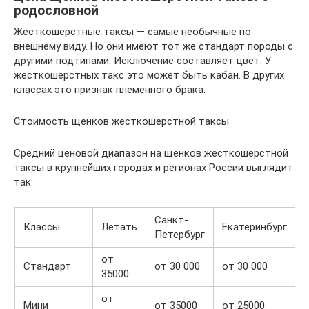
родословной
Жесткошерстные таксы — самые необычные по
внешнему виду. Но они имеют тот же стандарт породы с
другими подтипами. Исключение составляет цвет. У
жесткошерстных такс это может быть кабан. В других
классах это признак племенного брака.
Стоимость щенков жесткошерстной таксы
Средний ценовой диапазон на щенков жесткошерстной
таксы в крупнейших городах и регионах России выглядит
так:
Санкт-
Классы
Летать
Екатеринбург
Петербург
от
Стандарт
от 30 000
от 30 000
35000
от
Мини
от 35000
от 25000