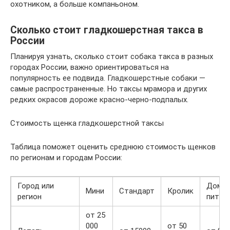
охотником, а больше компаньоном.
Сколько стоит гладкошерстная такса в
России
Планируя узнать, сколько стоит собака такса в разных
городах России, важно ориентироваться на
популярность ее подвида. Гладкошерстные собаки —
самые распространенные. Но таксы мрамора и других
редких окрасов дороже красно-черно-подпалых.
Стоимость щенка гладкошерстной таксы
Таблица поможет оценить среднюю стоимость щенков
по регионам и городам России:
Город или
Дома
Мини
Стандарт
Кролик
регион
питом
от 25
000
от 50