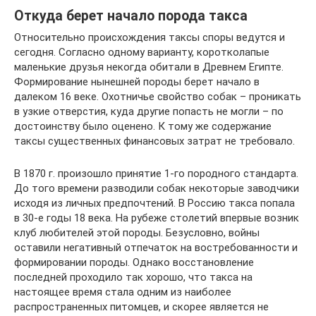
Откуда берет начало порода такса
Относительно происхождения таксы споры ведутся и
сегодня. Согласно одному варианту, коротколапые
маленькие друзья некогда обитали в Древнем Египте.
Формирование нынешней породы берет начало в
далеком 16 веке. Охотничье свойство собак – проникать
в узкие отверстия, куда другие попасть не могли – по
достоинству было оценено. К тому же содержание
таксы существенных финансовых затрат не требовало.
В 1870 г. произошло принятие 1-го породного стандарта.
До того времени разводили собак некоторые заводчики
исходя из личных предпочтений. В Россию такса попала
в 30-е годы 18 века. На рубеже столетий впервые возник
клуб любителей этой породы. Безусловно, войны
оставили негативный отпечаток на востребованности и
формировании породы. Однако восстановление
последней проходило так хорошо, что такса на
настоящее время стала одним из наиболее
распространенных питомцев, и скорее является не