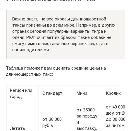
Важно знать: не все окрасы длинношерстной
таксы признаны во всем мире. Например, в других
странах сегодня популярны варианты тигра и
оленя. РКФ считает их браком, такие собаки не
смогут иметь выставочных перспектив, стать
производителями.
Таблица поможет вам оценить средние цены на
длинношерстных такс:
Регион или
Стандарт
Мини
Кролик
город
от 40 000 за
от 25000
шоу, от 20
за породу
от 30 000
до 30 000
и
руб в
за питомца
Летать
выставку,