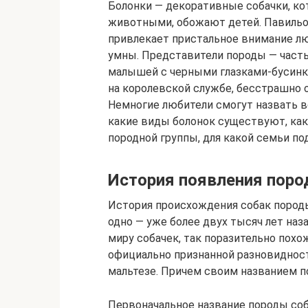
Болонки — декоративные собачки, к
животными, обожают детей. Павильо
привлекает пристальное внимание люб
умны. Представители породы — часты
малышей с черными глазками-бусинк
на королевской службе, бесстрашно 
Немногие любители смогут назвать в
какие виды болонок существуют, ка
породной группы, для какой семьи п
История появления пор
История происхождения собак породы
одно — уже более двух тысяч лет на
миру собачек, так поразительно пох
официально признанной разновиднос
мальтезе. Причем своим названием п
Первоначальное название породы соба