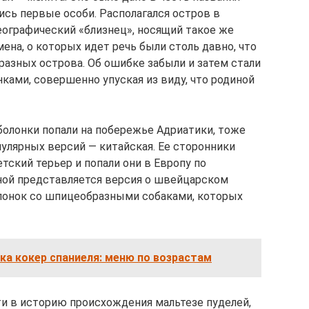
ись первые особи. Располагался остров в
еографический «близнец», носящий такое же
ена, о которых идет речь были столь давно, что
 разных острова. Об ошибке забыли и затем стали
ками, совершенно упуская из виду, что родиной
болонки попали на побережье Адриатики, тоже
пулярных версий — китайская. Ее сторонники
тский терьер и попали они в Европу по
ной представляется версия о швейцарском
лонок со шпицеобразными собаками, которых
а кокер спаниеля: меню по возрастам
и в историю происхождения мальтезе пуделей,