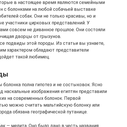
оторые в настоящее время являются семейными
н с болонками на любой собачьей выставке
ителей собак. Они не только красивы, но и
е участники цирковых представлений. У
ами совсем не диванное прошлое. Они состояли
очищая дворцы от грызунов.
се подвиды этой породы. Из статьи вы узнаете,
ким характером обладают представители
одойдет такой любимец.
оды
 болонка полна гипотез и не состыковок. Ясно
зад наскальные изображения египтян представили
ожих на современных болонок. Первой
тью можно считать мальтийскую болонку или
орода обязана географической путанице.
к — мелита. Оно было дано в честь названия