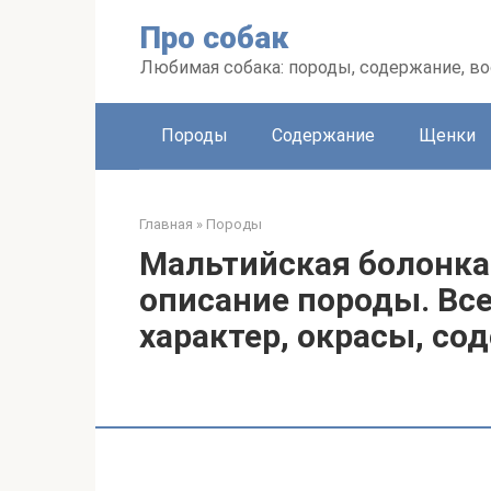
Перейти
Про собак
к
контенту
Любимая собака: породы, содержание, в
Породы
Содержание
Щенки
Главная
»
Породы
Мальтийская болонка
описание породы. Все 
характер, окрасы, со