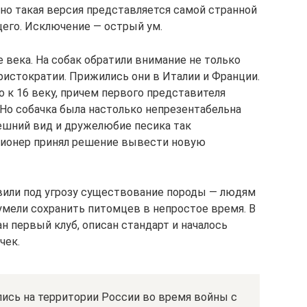
но такая версия представляется самой странной
щего. Исключение — острый ум.
 века. На собак обратили внимание не только
ристократии. Прижились они в Италии и Франции.
о к 16 веку, причем первого представителя
Но собачка была настолько непрезентабельна
нешний вид и дружелюбие песика так
кционер принял решение вывести новую
вили под угрозу существование породы — людям
умели сохранить питомцев в непростое время. В
н первый клуб, описан стандарт и началось
чек.
лись на территории России во время войны с