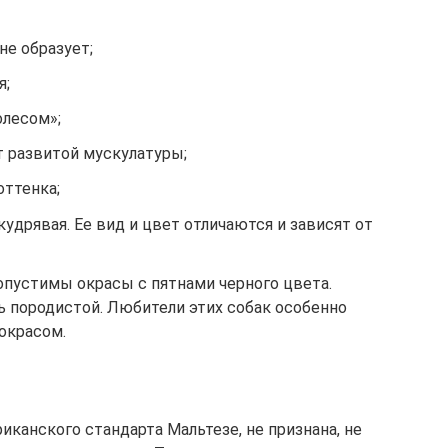
не образует;
я;
олесом»;
ет развитой мускулатуры;
оттенка;
кудрявая. Ее вид и цвет отличаются и зависят от
допустимы окрасы с пятнами черного цвета.
ь породистой. Любители этих собак особенно
окрасом.
иканского стандарта Мальтезе, не признана, не