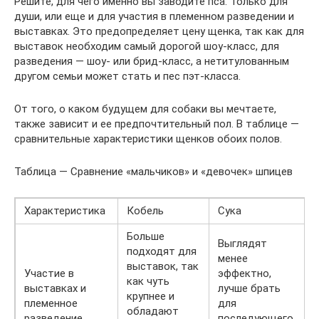
Решите, для чего именно вы заводите пса. Только для
души, или еще и для участия в племенном разведении и
выставках. Это предопределяет цену щенка, так как для
выставок необходим самый дорогой шоу-класс, для
разведения — шоу- или брид-класс, а нетитулованным
другом семьи может стать и пес пэт-класса.
От того, о каком будущем для собаки вы мечтаете,
также зависит и ее предпочтительный пол. В таблице —
сравнительные характеристики щенков обоих полов.
Таблица — Сравнение «мальчиков» и «девочек» шпицев
Характеристика
Кобель
Сука
Больше
Выглядят
подходят для
менее
выставок, так
Участие в
эффектно,
как чуть
выставках и
лучше брать
крупнее и
племенное
для
обладают
разведение
последующего