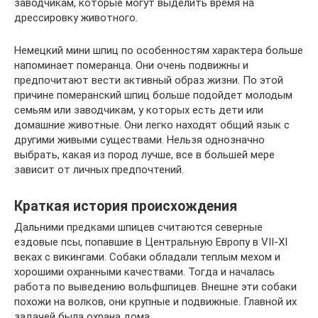
заводчикам, которые могут выделить время на
дрессировку животного.
Немецкий мини шпиц по особенностям характера больше
напоминает померанца. Они очень подвижны и
предпочитают вести активный образ жизни. По этой
причине померанский шпиц больше подойдет молодым
семьям или заводчикам, у которых есть дети или
домашние животные. Они легко находят общий язык с
другими живыми существами. Нельзя однозначно
выбрать, какая из пород лучше, все в большей мере
зависит от личных предпочтений.
Краткая история происхождения
Дальними предками шпицев считаются северные
ездовые псы, попавшие в Центральную Европу в VII-XI
веках с викингами. Собаки обладали теплым мехом и
хорошими охранными качествами. Тогда и началась
работа по выведению вольфшпицев. Внешне эти собаки
похожи на волков, они крупные и подвижные. Главной их
задачей была охрана дома.