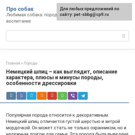
Перейти
Про собак
Для любых предложений по
к
Любимая собака: породы, содержание,
сайту: pet-sbbg@cp9.ru
контенту
воспитание
Поиск:
Главная
»
Породы
Немецкий шпиц – как выглядит, описание
характера, плюсы и минусы породы,
особенности дрессировки
Популярная порода относится к декоративным.
Немецкий шпиц отличается густой шерстью и хитрой
мордочкой. Он может стать не только охранником, но и
надежным другом для семьи. Эта порода была выведена