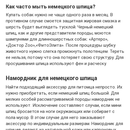
Как часто мыть немецкого шпица?
Купать собак нужно не чаще одного раза в месяц. В
противном случае смоется защитная жировая смазка и
шерсть будет выглядеть тусклой. Черный немецкий
шпиц, как и другие представители породы, моются
шампунями для длинношерстных собак: «Артеро»,
«Доктор Zoo»,«ФитоЭлита». После процедуры шубку
животного нужно слегка промокнуть полотенцем. Тереть
ее нельзя, потому что она потеряет свою структуру. Для
просушивания шпица используют фен и расческу.
Намордник для немецкого шпица
Найти подходящий аксессуар для питомца непросто. Их
нужно приобретать, если немецкий шпиц большой. Для
мелких особей рассматриваемой породы намордник не
используют. Исключение составляют случаи, если мини
шпиц бросается на ноги окружающих или собирает с
пола мусор. В этом случае для него заказывают
аксессуар по индивидуальным размерам. Намордник для
шпицев делают из натуральной кожи или капроновых