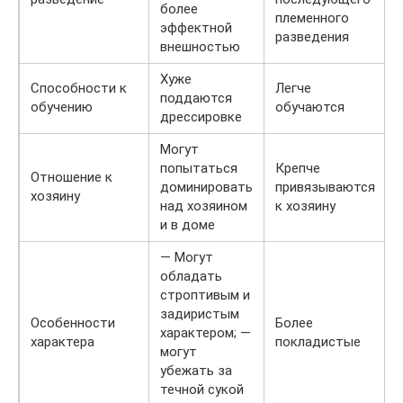
более
племенного
эффектной
разведения
внешностью
Хуже
Способности к
Легче
поддаются
обучению
обучаются
дрессировке
Могут
попытаться
Крепче
Отношение к
доминировать
привязываются
хозяину
над хозяином
к хозяину
и в доме
— Могут
обладать
строптивым и
задиристым
Особенности
Более
характером; —
характера
покладистые
могут
убежать за
течной сукой