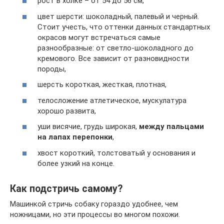
рост в холке – от 54 до 56 см,
цвет шерсти: шоколадный, палевый и черный.
Стоит учесть, что оттенки данных стандартных
окрасов могут встречаться самые
разнообразные: от светло-шоколадного до
кремового. Все зависит от разновидности
породы,
шерсть короткая, жесткая, плотная,
телосложение атлетическое, мускулатура
хорошо развита,
уши висячие, грудь широкая,
между пальцами
на лапах перепонки
,
хвост короткий, толстоватый у основания и
более узкий на конце.
Как подстричь самому?
Машинкой стричь собаку гораздо удобнее, чем
ножницами, но эти процессы во многом похожи.