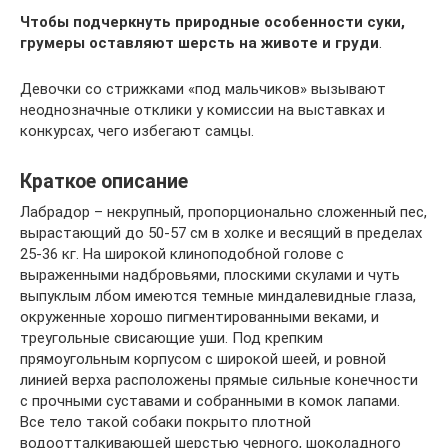
Чтобы подчеркнуть природные особенности суки,
грумеры оставляют шерсть на животе и груди
.
Девочки со стрижками «под мальчиков» вызывают
неоднозначные отклики у комиссии на выставках и
конкурсах, чего избегают самцы.
Краткое описание
Лабрадор – некрупный, пропорционально сложенный пес,
вырастающий до 50-57 см в холке и весящий в пределах
25-36 кг. На широкой клиноподобной голове с
выраженными надбровьями, плоскими скулами и чуть
выпуклым лбом имеются темные миндалевидные глаза,
окруженные хорошо пигментированными веками, и
треугольные свисающие уши. Под крепким
прямоугольным корпусом с широкой шеей, и ровной
линией верха расположены прямые сильные конечности
с прочными суставами и собранными в комок лапами.
Все тело такой собаки покрыто плотной
водоотталкивающей шерстью черного, шоколадного