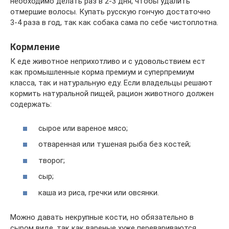
необходимо делать раз в 2-3 дня, чтобы удалить
отмершие волосы. Купать русскую гончую достаточно
3-4 раза в год, так как собака сама по себе чистоплотна.
Кормление
К еде животное неприхотливо и с удовольствием ест
как промышленные корма премиум и суперпремиум
класса, так и натуральную еду. Если владельцы решают
кормить натуральной пищей, рацион животного должен
содержать:
сырое или вареное мясо;
отваренная или тушеная рыба без костей;
творог;
сыр;
каша из риса, гречки или овсянки.
Можно давать некрупные кости, но обязательно в
сыром виде, так как вареные хуже перевариваются