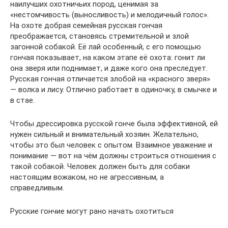
наилучших охотничьих пород, ценимая за
«нестомчивость (выносливость) и мелодичный голос».
На охоте добрая семейная русская гончая
преображается, становясь стремительной и злой
загонной собакой. Её лай особенный, с его помощью
гончая показывает, на каком этапе её охота: гонит ли
она зверя или поднимает, и даже кого она преследует.
Русская гончая отличается злобой на «красного зверя»
— волка и лису. Отлично работает в одиночку, в смычке и
в стае.
Чтобы дрессировка русской гонче была эффективной, ей
нужен сильный и внимательный хозяин. Желательно,
чтобы это был человек с опытом. Взаимное уважение и
понимание — вот на чём должны строиться отношения с
такой собакой. Человек должен быть для собаки
настоящим вожаком, но не агрессивным, а
справедливым.
Русские гончие могут рано начать охотиться