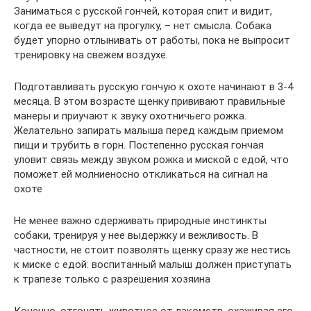
Заниматься с русской гончей, которая спит и видит,
когда ее выведут на прогулку, – нет смысла. Собака
будет упорно отлынивать от работы, пока не выпросит
тренировку на свежем воздухе.
Подготавливать русскую гончую к охоте начинают в 3-4
месяца. В этом возрасте щенку прививают правильные
манеры и приучают к звуку охотничьего рожка.
Желательно запирать малыша перед каждым приемом
пищи и трубить в горн. Постепенно русская гончая
уловит связь между звуком рожка и миской с едой, что
поможет ей молниеносно откликаться на сигнал на
охоте
Не менее важно сдерживать природные инстинкты
собаки, тренируя у нее выдержку и вежливость. В
частности, не стоит позволять щенку сразу же нестись
к миске с едой: воспитанный малыш должен приступать
к трапезе только с разрешения хозяина
Конечно, отгонять животное от лакомств, охаживая его