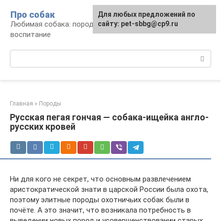
Перейти
Про собак
Для любых предложений по
к
Любимая собака: породы, содержание,
сайту: pet-sbbg@cp9.ru
контенту
воспитание
Поиск:
Главная
»
Породы
Русская пегая гончая — собака-ищейка англо-
русских кровей
Ни для кого не секрет, что основным развлечением
аристократической знати в царской России была охота,
поэтому элитные породы охотничьих собак были в
почёте. А это значит, что возникала потребность в
выведении новых пород и усовершенствовании старых.