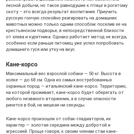
лесной добычи, но такое равнодушие к птице и рогатому
скоту – это всегда результат воспитания. Приучить
русскую гончую спокойно реагировать на домашних
животных можно только одним способом: поселив ее на
крестьянском подворье, в непосредственной близости
от хлева и курятника. Однако работает метод не всегда,
особенно если раньше питомец уже успел попробовать
домашнего гуся или утку на вкус.
Кане-корсо
Максимальный вес взрослой собаки — 50 кг. Высота в
холке — до 68 см. Одна из самых востребованных
охранных пород — итальянский кане-корсо. Территорию,
на которой проживает, кане-корсо будет оберегать от
любого незваного вторжения, а в случае опасности
ринется в бой, не мешкая ни секунды.
Кане-корсо произошли от собак-гладиаторов, их
характер — золотая середина между добротой и
агрессией. Проще говоря, к своим членам стаи кане-