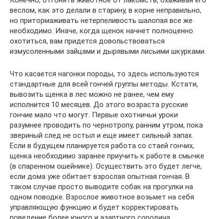
веслом, как это делали в старину, в корне неправильно,
но притормаживать нетерпеливость шалопая все же
необходимо. Иначе, когда щенок начнет полноценно
охотиться, вам придется довольствоваться
измусоленными зайцами и дырявыми лисьими шкурками.
Что касается нагонки породы, то здесь используются
стандартные для всей гончей группы методы. Кстати,
вывозить щенка в лес можно не ранее, чем ему
исполнится 10 месяцев. До этого возраста русские
гончие мало что могут. Первые охотничьи уроки
разумнее проводить по чернотропу, ранним утром, пока
звериный след не остыл и еще имеет сильный запах.
Если в будущем планируется работа со стаей гончих,
щенка необходимо заранее приучить к работе в смычке
(в спаренном ошейнике). Осуществить это будет легче,
если дома уже обитает взрослая опытная гончая. В
таком случае просто выводите собак на прогулки на
одном поводке. Взрослое животное возьмет на себя
управляющую функцию и будет корректировать
поведение более юного и азартного сородича.