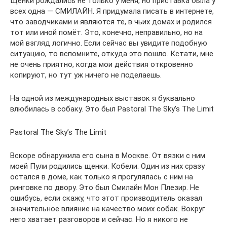
Щенки рождались не только у меня, но приставка была у
всех одна — СМИЛАЙН. Я придумала писать в интернете,
что заводчиками и являются те, в чьих домах и родился
тот или иной помёт. Это, конечно, неправильно, но на
мой взгляд логично. Если сейчас вы увидите подобную
ситуацию, то вспомните, откуда это пошло. Кстати, мне
не очень приятно, когда мои действия откровенно
копируют, но тут уж ничего не поделаешь.
На одной из международных выставок я буквально
влюбилась в собаку. Это был Pastoral The Sky’s The Limit
Pastoral The Sky’s The Limit
Вскоре обнаружила его сына в Москве. От вязки с ним
моей Пули родились щенки. Кобели. Один из них сразу
остался в доме, как только я прогулялась с ним на
ринговке по двору. Это был Смилайн Мон Плезир. Не
ошибусь, если скажу, что этот производитель оказал
значительное влияние на качество моих собак. Вокруг
него хватает разговоров и сейчас. Но я никого не