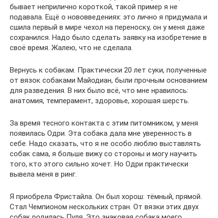
бывает неприлично короткой, такой пример я не
подавала. Ещё о нововведениях: это лично я придумала и
сшила первый в мире чехол на переноску, он у меня даже
сохранился. Надо было сделать заявку на изобретение в
своё время. Жалею, что не сделала.
Вернусь к собакам. Практически 20 лет суки, полученные
от вязок собаками Майодиан, были прочным основанием
для разведения. В них было всё, что мне нравилось:
анатомия, темперамент, здоровье, хорошая шерсть.
За время тесного контакта с этим питомником, у меня
появилась Одри. Эта собака дала мне уверенность в
себе. Надо сказать, что я не особо люблю выставлять
собак сама, я больше вижу со стороны и могу научить
того, кто этого сильно хочет. Но Одри практически
вывела меня в ринг.
Я приобрела Фристайла. Он был хорош: тёмный, прямой.
Стал Чемпионом нескольких стран. От вязки этих двух
собак родилась Пуля. Это знаковая собака моего