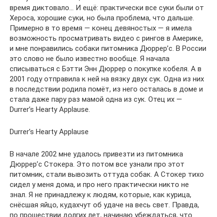
время диктовало… И ещё: практически все суки были от
Хероса, хорошие суки, но была проблема, что дальше.
Примерно в то время — конец девяностых — я имела
возможность просматривать видео с рингов в Америке,
и мне понравились собаки питомника Дюррер’с. В России
это слово не было известно вообще. Я начала
списываться с Бэтти Энн Дюррер о покупке кобеля. А в
2001 году отправила к ней на вязку двух сук. Одна из них
в последствии родила помёт, из него осталась в доме и
стала даже пару раз мамой одна из сук. Отец их —
Durrer’s Hearty Applause.
Durrer’s Hearty Applause
В начале 2002 мне удалось привезти из питомника
Дюррер’с Стокера. Это потом все узнали про этот
питомник, стали вывозить оттуда собак. А Стокер тихо
сидел у меня дома, и про него практически никто не
знал. Я не принадлежу к людям, которые, как курица,
снёсшая яйцо, кудахчут об удаче на весь свет. Правда,
по прошествии долгих лет, начинаю убеждаться, что