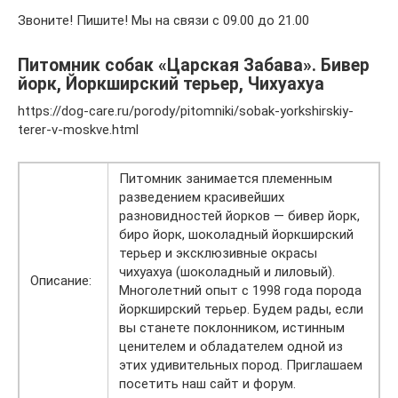
Звоните! Пишите! Мы на связи с 09.00 до 21.00
Питомник собак «Царская Забава». Бивер
йорк, Йоркширский терьер, Чихуахуа
https://dog-care.ru/porody/pitomniki/sobak-yorkshirskiy-
terer-v-moskve.html
Питомник занимается племенным
разведением красивейших
разновидностей йорков — бивер йорк,
биро йорк, шоколадный йоркширский
терьер и эксклюзивные окрасы
чихуахуа (шоколадный и лиловый).
Описание:
Многолетний опыт с 1998 года порода
йоркширский терьер. Будем рады, если
вы станете поклонником, истинным
ценителем и обладателем одной из
этих удивительных пород. Приглашаем
посетить наш сайт и форум.