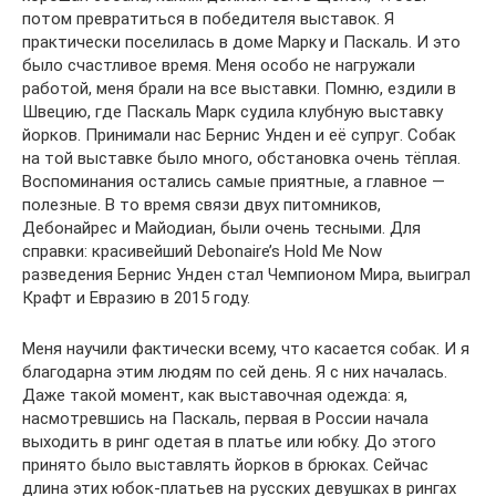
потом превратиться в победителя выставок. Я
практически поселилась в доме Марку и Паскаль. И это
было счастливое время. Меня особо не нагружали
работой, меня брали на все выставки. Помню, ездили в
Швецию, где Паскаль Марк судила клубную выставку
йорков. Принимали нас Бернис Унден и её супруг. Собак
на той выставке было много, обстановка очень тёплая.
Воспоминания остались самые приятные, а главное —
полезные. В то время связи двух питомников,
Дебонайрес и Майодиан, были очень тесными. Для
справки: красивейший Debonaire’s Hold Me Now
разведения Бернис Унден стал Чемпионом Мира, выиграл
Крафт и Евразию в 2015 году.
Меня научили фактически всему, что касается собак. И я
благодарна этим людям по сей день. Я с них началась.
Даже такой момент, как выставочная одежда: я,
насмотревшись на Паскаль, первая в России начала
выходить в ринг одетая в платье или юбку. До этого
принято было выставлять йорков в брюках. Сейчас
длина этих юбок-платьев на русских девушках в рингах