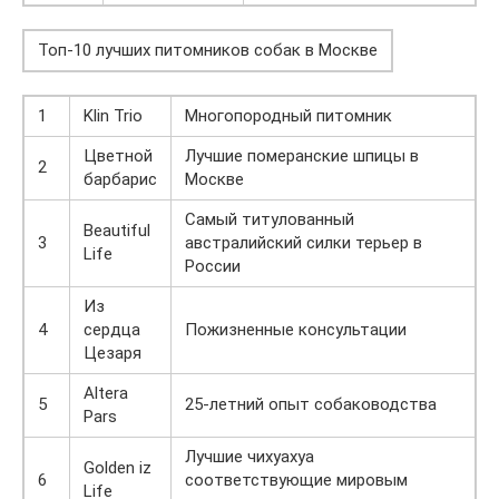
Топ-10 лучших питомников собак в Москве
1
Klin Trio
Многопородный питомник
Цветной
Лучшие померанские шпицы в
2
барбарис
Москве
Самый титулованный
Beautiful
3
австралийский силки терьер в
Life
России
Из
4
сердца
Пожизненные консультации
Цезаря
Altera
5
25-летний опыт собаководства
Pars
Лучшие чихуахуа
Golden iz
6
соответствующие мировым
Life