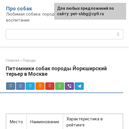
Перейти
Про собак
Для любых предложений по
к
Любимая собака: породы, содержание,
сайту: pet-sbbg@cp9.ru
контенту
воспитание
Поиск:
Главная
»
Породы
Питомники собак породы Йоркширский
терьер в Москве
Характеристика в
Место
Наименование
рейтинге