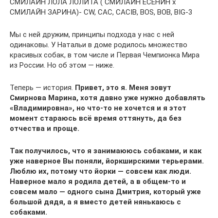
СМИЛАЙН ЛОЛА ЛОЛИТА ( СМИЛАЙН ЕСЕНИН х
СМИЛАЙН ЗАРИНА)- CW, CAC, CACIB, BOS, BOB, BIG-3
Мы с ней дружим, принципы подхода у нас с ней
одинаковы. У Натальи в доме родилось множество
красивых собак, в том числе и Первая Чемпионка Мира
из России. Но об этом — ниже.
Теперь — история.
Привет, это я. Меня зовут
Смирнова Марина, хотя давно уже нужно добавлять
«Владимировна», но что-то не хочется и я этот
момент стараюсь всё время оттянуть, да без
отчества и проще.
Так получилось, что я занимаююсь собаками, и как
уже наверное Вы поняли, йоркширскими терьерами.
Люблю их, потому что йорки — совсем как люди.
Наверное мало я родила детей, а в общем-то и
совсем мало — одного сына Дмитрия, который уже
большой дядя, а я вместо детей нянькаюсь с
собаками.