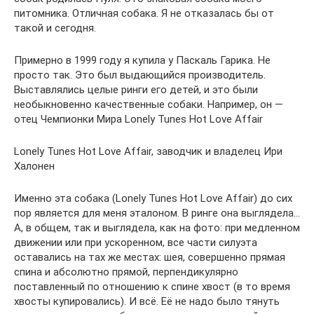
питомника. Отличная собака. Я не отказалась бы от
такой и сегодня.
Примерно в 1999 году я купила у Паскаль Гарика. Не
просто так. Это был выдающийся производитель.
Выставлялись целые ринги его детей, и это были
необыкновенно качественные собаки. Например, он —
отец Чемпионки Мира Lonely Tunes Hot Love Affair
Lonely Tunes Hot Love Affair, заводчик и владелец Ири
Халонен
Именно эта собака (Lonely Tunes Hot Love Affair) до сих
пор является для меня эталоном. В ринге она выглядела…
А, в общем, так и выглядела, как на фото: при медленном
движении или при ускоренном, все части силуэта
оставались на тах же местах: шея, совершенно прямая
спина и абсолютно прямой, перпендикулярно
поставленный по отношению к спине хвост (в то время
хвосты купировались). И всё. Её не надо было тянуть