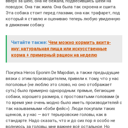
вверх за шею, она не бежала, подвесившись шеей на
поводок. Она так жила. Она была так скроена и сшита.
Эта собака стоит перед глазами, она как трафарет, под
который я ставлю и оцениваю теперь любую увиденную
в движении собаку.
Читайте также:
Чем можно кормить акита-
ину: натуральная пища или искусственные
корма + примерный рацион на неделю
Покупка Heros Eponim De Majodian, а также предыдущие
вязки с этим производителем, привели к тому, что у нас
поголовье (не люблю это слово, но оно отображает
суть) было примерно однородным: прямые, бегающие
собаки, хорошего размера, с простоватыми головами (в
то время уже очень модно было иметь производителей с
так называемыми «бэби фейс»). Люди покупали таких
щенков, а у нас — вот терьеровские головы, как в
стандарте. Надо сказать, что и до сих пор я особо не
волнуюсь за головы, мне важнее всё остальное. Но