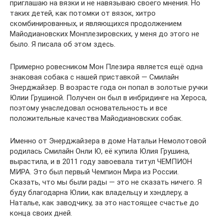
приглашаю на вязки и не навязываю своего мнения. Но
таких детей, как потомки от вязок, хитро
скомбинированных, и являющихся продолжением
Майодиановских Монплезировских, у меня до этого не
было. Я писала об этом здесь.
Примерно ровесником Мон Плезира является ещё одна
знаковая собака с нашей приставкой — Смилайн
Энерджайзер. В возрасте года он попал в золотые ручки
Юлии Грушиной. Получен он был в инбридинге на Хероса,
поэтому унаследовал основательность и все
положительные качества Майодиановских собак.
Именно от Энерджайзера в доме Натальи Немолотовой
родилась Смилайн Онли Ю, её купила Юлия Грушина,
вырастила, и в 2011 году завоевала титул ЧЕМПИОН
МИРА. Это был первый Чемпион Мира из России.
Сказать, что мы были рады — это не сказать ничего. Я
буду благодарна Юлии, как владельцу и хэндлеру, а
Наталье, как заводчику, за это настоящее счастье до
конца своих дней.