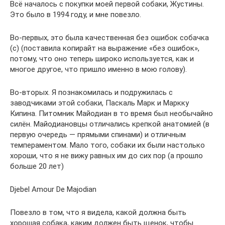
Всё началось с покупки моей первой собаки, Жустины.
Это было в 1994 году, и мне повезло.
Во-первых, это была качественная без ошибок собачка
(с) (поставила копирайт на выражение «без ошибок»,
потому, что оно теперь широко используется, как и
многое другое, что пришло именно в мою голову).
Во-вторых. Я познакомилась и подружилась с
заводчиками этой собаки, Паскаль Марк и Маркку
Кипина. Питомник Майодиан в то время был необычайно
силён. Майодиановцы отличались крепкой анатомией (в
первую очередь — прямыми спинами) и отличным
темпераментом. Мало того, собаки их были настолько
хороши, что я не вижу равных им до сих пор (а прошло
больше 20 лет)
Djebel Amour De Majodian
Повезло в том, что я видела, какой должна быть
хорошая собака, каким должен быть щенок, чтобы