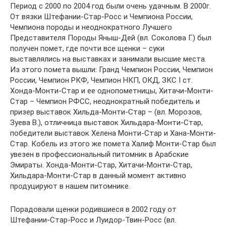
Период с 2000 по 2004 год были очень удачным. В 2000г.
От вязки Штефании-Стар-Росс и Чемпиона России,
Чемпиона породы и неоднократного Лучшего
Представителя Породы Яныш-Дей (вл. Соколова Г.) был
получен помет, где почти все щенки – суки
выставлялись на выставках и занимали высшие места.
Из этого помета вышли: Гранд Чемпион России, Чемпион
России, Чемпион РКФ, Чемпион НКП, ОКД, ЗКС I ст.
Хонда-Монти-Стар и ее однопометницы, Хитачи-Монти-
Стар – Чемпион РФСС, неоднократный победитель и
призер выставок Хильда-Монти-Стар – (вл. Морозов,
Зуева В.), отличница выставок Хильдара-Монти-Стар,
победители выставок Хелена Монти-Стар и Хана-Монти-
Стар. Кобель из этого же помета Халиф Монти-Стар был
увезен в профессиональный питомник в Арабские
Эмираты. Хонда-Монти-Стар, Хитачи-Монти-Стар,
Хильдара-Монти-Стар в данный момент активно
продуцируют в нашем питомнике.
Порадовали щенки родившиеся в 2002 году от
Штефании-Стар-Росс и Луидор-Твин-Росс (вл.