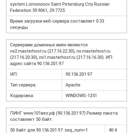
system Lomonosov Saint Petersburg City Russian
Federation 59.9061, 29.7725
Время загрузки веб-сервера составляет 0.33
секунды
Серверами доменных имён являются
ns2.masterhost.ru (217.16.22.30), ns.masterhost.ru
(217.16.20.30), ns1.masterhost.ru (217.16.16.30). ИП
адрес сайта 90.156.201.97
ИП:
90.156.201.97
Тип сервера:
Apache
Кодировка:
WINDOWS-1251
ПИНГ www.101вео.рф (90.156.201.97) Размер пакета
составляет 50 байт.
50 байт для 90.156.201.97: seq_num=1
40.4