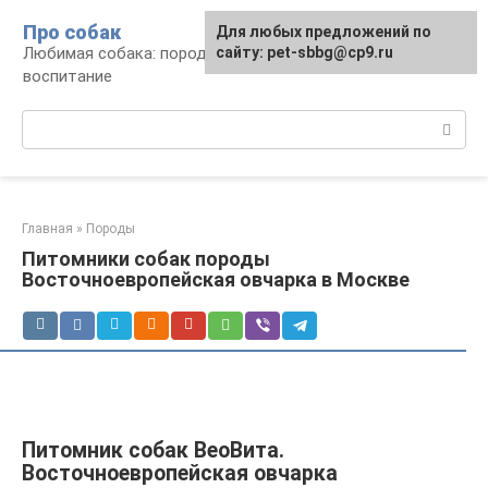
Перейти
Про собак
Для любых предложений по
к
Любимая собака: породы, содержание,
сайту: pet-sbbg@cp9.ru
контенту
воспитание
Поиск:
Главная
»
Породы
Питомники собак породы
Восточноевропейская овчарка в Москве
Питомник собак ВеоВита.
Восточноевропейская овчарка