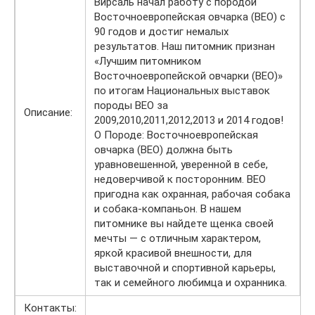
Вирсаль начал работу с породой
Восточноевропейская овчарка (ВЕО) с
90 годов и достиг немалых
результатов. Наш питомник признан
«Лучшим питомником
Восточноевропейской овчарки (ВЕО)»
по итогам Национальных выставок
породы ВЕО за
Описание:
2009,2010,2011,2012,2013 и 2014 годов!
О Породе: Восточноевропейская
овчарка (ВЕО) должна быть
уравновешенной, уверенной в себе,
недоверчивой к посторонним. ВЕО
пригодна как охранная, рабочая собака
и собака-компаньон. В нашем
питомнике вы найдете щенка своей
мечты — с отличным характером,
яркой красивой внешности, для
выставочной и спортивной карьеры,
так и семейного любимца и охранника.
Контакты: