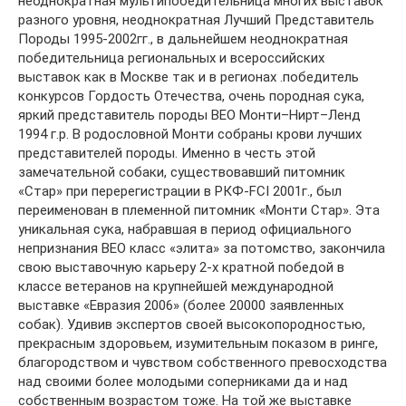
неоднократная мультипобедительница многих выставок
разного уровня, неоднократная Лучший Представитель
Породы 1995-2002гг., в дальнейшем неоднократная
победительница региональных и всероссийских
выставок как в Москве так и в регионах .победитель
конкурсов Гордость Отечества, очень породная сука,
яркий представитель породы ВЕО Монти–Нирт–Ленд
1994 г.р. В родословной Монти собраны крови лучших
представителей породы. Именно в честь этой
замечательной собаки, существовавший питомник
«Стар» при перерегистрации в РКФ-FCI 2001г., был
переименован в племенной питомник «Монти Стар». Эта
уникальная сука, набравшая в период официального
непризнания ВЕО класс «элита» за потомство, закончила
свою выставочную карьеру 2-х кратной победой в
классе ветеранов на крупнейшей международной
выставке «Евразия 2006» (более 20000 заявленных
собак). Удивив экспертов своей высокопородностью,
прекрасным здоровьем, изумительным показом в ринге,
благородством и чувством собственного превосходства
над своими более молодыми соперниками да и над
собственным возрастом тоже. На той же выставке