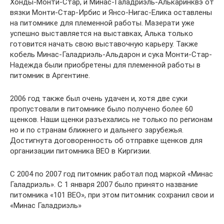
Хонды-Монти-Стар, и Минас-Галадриэль-Алькаринквэ от
вязки Монти-Стар-Ирбис и Янсо-Нигас-Елика оставлены
на питомнике для племенной работы. Мазерати уже
успешно выставляется на выставках, Алька только
готовится начать свою выставочную карьеру. Также
кобель Минас-Галадриэль-Альдарон и сука Монти-Стар-
Надежда были приобретены для племенной работы в
питомник в Аргентине.
2006 год также был очень удачен и, хотя две суки
пропустовали в питомнике было получено более 60
щенков. Наши щенки разъехались не только по регионам
но и по странам ближнего и дальнего зарубежья.
Достигнута договоренность об отправке щенков для
организации питомника ВЕО в Киргизии.
С 2004 по 2007 год питомник работал под маркой «Минас
Галадриэль». С 1 января 2007 было принято название
питомника «101 ВЕО», при этом питомник сохранил свои и
«Минас Галадриэль»