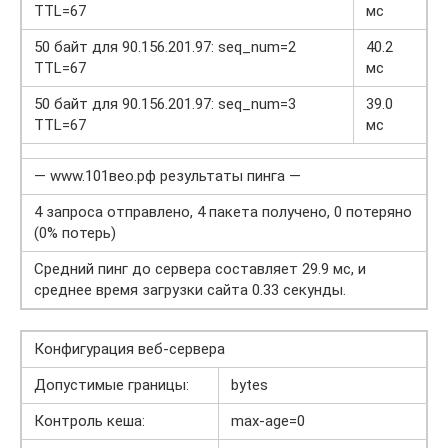
TTL=67
мс
50 байт для 90.156.201.97: seq_num=2
40.2
TTL=67
мс
50 байт для 90.156.201.97: seq_num=3
39.0
TTL=67
мс
— www.101вео.рф результаты пинга —
4 запроса отправлено, 4 пакета получено, 0 потеряно
(0% потерь)
Средний пинг до сервера составляет 29.9 мс, и
среднее время загрузки сайта 0.33 секунды.
Конфигурация веб-сервера
Допустимые границы:
bytes
Контроль кеша:
max-age=0