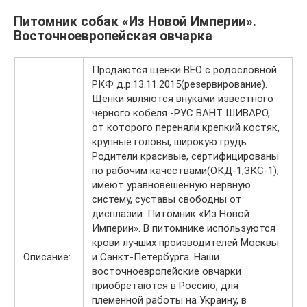
Питомник собак «Из Новой Империи».
Восточноевропейская овчарка
Продаются щенки ВЕО с родословной
РКФ д.р.13.11.2015(резервирование).
Щенки являются внуками известного
чёрного кобеля -РУС ВАНТ ШИВАРО,
от которого переняли крепкий костяк,
крупные головы, широкую грудь.
Родители красивые, сертифицированы
по рабочим качествами(ОКД-1,ЗКС-1),
имеют уравновешенную нервную
систему, суставы свободны от
дисплазии. Питомник «Из Новой
Империи». В питомнике используются
крови лучших производителей Москвы
Описание:
и Санкт-Петербурга. Наши
восточноевропейские овчарки
приобретаются в Россию, для
племенной работы на Украину, в