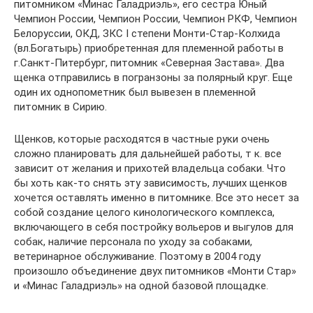
питомником «Минас Галадриэль», его сестра Юный
Чемпион России, Чемпион России, Чемпион РКФ, Чемпион
Белоруссии, ОКД, ЗКС I степени Монти-Стар-Колхида
(вл.Богатырь) приобретенная для племенной работы в
г.Санкт-Питербург, питомник «Северная Застава». Два
щенка отправились в погранзоны за полярный круг. Еще
один их однопометник был вывезен в племенной
питомник в Сирию.
Щенков, которые расходятся в частные руки очень
сложно планировать для дальнейшей работы, т к. все
зависит от желания и прихотей владельца собаки. Что
бы хоть как-то снять эту зависимость, лучших щенков
хочется оставлять именно в питомнике. Все это несет за
собой создание целого кинологического комплекса,
включающего в себя постройку вольеров и выгулов для
собак, наличие персонала по уходу за собаками,
ветеринарное обслуживание. Поэтому в 2004 году
произошло объединение двух питомников «Монти Стар»
и «Минас Галадриэль» на одной базовой площадке.