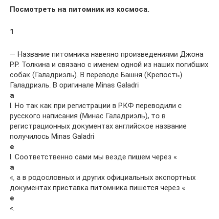
Посмотреть на питомник из космоса.
1
— Название питомника навеяно произведениями Джона
Р.Р. Толкина и связано с именем одной из наших погибших
собак (Галадриэль). В переводе Башня (Крепость)
Галадриэль. В оригинале Minas Galadri
a
l. Но так как при регистрации в РКФ переводили с
русского написания (Минас Галадриэль), то в
регистрационных документах английское название
получилось Minas Galadri
e
l. Соответственно сами мы везде пишем через «
а
«, а в родословных и других официальных экспортных
документах приставка питомника пишется через «
е
«.