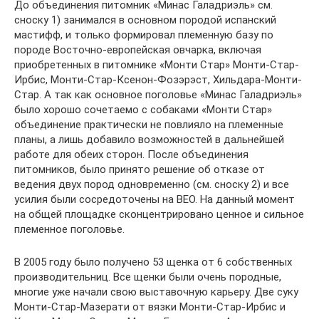
До объединения питомник «Минас Галадриэль» см.
сноску 1) занимался в основном породой испанский
мастифф, и только формировал племенную базу по
породе Восточно-европейская овчарка, включая
приобретенных в питомнике «Монти Стар» Монти-Стар-
Ирбис, Монти-Стар-Ксенон-Фозэрэст, Хильдара-Монти-
Стар. А так как основное поголовье «Минас Галадриэль»
было хорошо сочетаемо с собаками «Монти Стар»
объединение практически не повлияло на племенные
планы, а лишь добавило возможностей в дальнейшей
работе для обеих сторон. После объединения
питомников, было принято решение об отказе от
ведения двух пород одновременно (см. сноску 2) и все
усилия были сосредоточены на ВЕО. На данный момент
на общей площадке сконцентрировано ценное и сильное
племенное поголовье.
В 2005 году было получено 53 щенка от 6 собственных
производительниц. Все щенки были очень породные,
многие уже начали свою выставочную карьеру. Две суку
Монти-Стар-Мазерати от вязки Монти-Стар-Ирбис и