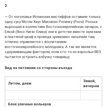
2
— От поголовья Испанских мастиффов оставили только
одну суку Мотли Хаус Маковою Росинку (Рося). Роська
выросшая в коллективе Восточноевропейских овчарок, с
Елкой (Янсо Нигас Елика) они в детстве вместе залезали
в платяной шкаф и проведя «ревизию» засыпали там,
отлично справляется с воспитанием
восточноевропейского молодняка. А так же является
сдерживающим фактором, если кто-то из взрослых ВЕО
пытается устроить взбучку товарищу.
Вид на питомник со стороны въезда
Зимой,
Летом, днем
вечером
Блок уличных вольеров