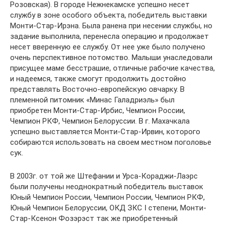
Розовская). В городе Нежнекамске успешно несет
службу в зоне особого объекта, победитель выставки
Монти-Стар-Ирэна. Была ранена при несении службы, но
задание выполнила, перенесла операцию и продолжает
несет вверенную ее службу. От нее уже было получено
очень перспективное потомство. Малыши унаследовали
присущее маме бесстрашие, отличные рабочие качества,
и надеемся, также смогут продолжить достойно
представлять Восточно-европейскую овчарку. В
племенной питомник «Минас Галадриэль» был
приобретен Монти-Стар-Ирбис, Чемпион России,
Чемпион РКФ, Чемпион Белоруссии. В г. Махачкала
успешно выставляется Монти-Стар-Ирвин, которого
собираются использовать на своем местном поголовье
сук.
В 2003г. от той же Штефании и Урса-Кораджи-Лаэрс
были получены неоднократный победитель выставок
Юный Чемпион России, Чемпион России, Чемпион РКФ,
Юный Чемпион Белоруссии, ОКД ЗКС I степени, Монти-
Стар-Ксенон Фозэрэст так же приобретенный