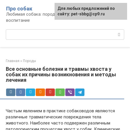
Перейти
Про собак
Для любых предложений по
к
Любимая собака: породы, содержание,
сайту: pet-sbbg@cp9.ru
контенту
воспитание
Поиск:
Главная
»
Породы
Все основные болезни и травмы хвоста у
собак их причины возникновения и методы
лечения
Частым явлением в практике собаководов являются
различные травматические повреждения тела
животного. Наиболее часто подвержен различным
патологическим процессам хвост у собак. Клинические