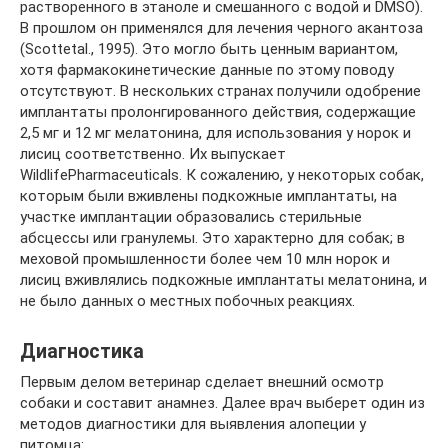
растворенного в этаноле и смешанного с водой и DMSO).
В прошлом он применялся для лечения черного акантоза
(Scottetal., 1995). Это могло быть ценным вариантом,
хотя фармакокинетические данные по этому поводу
отсутствуют. В нескольких странах получили одобрение
имплантаты пролонгированного действия, содержащие
2,5 мг и 12 мг мелатонина, для использования у норок и
лисиц соответственно. Их выпускает
WildlifePharmaceuticals. К сожалению, у некоторых собак,
которым были вживлены подкожные имплантаты, на
участке имплантации образовались стерильные
абсцессы или гранулемы. Это характерно для собак; в
меховой промышленности более чем 10 млн норок и
лисиц вживлялись подкожные имплантаты мелатонина, и
не было данных о местных побочных реакциях.
Диагностика
Первым делом ветеринар сделает внешний осмотр
собаки и составит анамнез. Далее врач выберет один из
методов диагностики для выявления алопеции у
питомца: