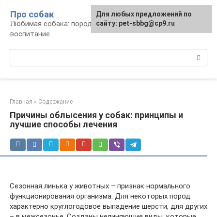
Перейти
Про собак
Для любых предложений по
к
Любимая собака: породы, содержание,
сайту: pet-sbbg@cp9.ru
контенту
воспитание
Поиск:
Главная
»
Содержание
Причины облысения у собак: принципы и
лучшие способы лечения
Сезонная линька у животных – признак нормального
функционирования организма. Для некоторых пород
характерно круглогодовое выпадение шерсти, для других
– в межсезонье. Созданы нелиняющие виды, которые