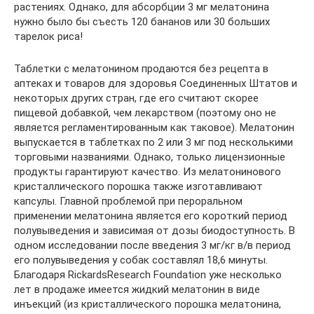
растениях. Однако, для абсорбции 3 мг мелатонина
нужно было бы съесть 120 бананов или 30 больших
тарелок риса!
Таблетки с мелатонином продаются без рецепта в
аптеках и товаров для здоровья Соединенных Штатов и
некоторых других стран, где его считают скорее
пищевой добавкой, чем лекарством (поэтому оно не
является регламентированным как таковое). Мелатонин
выпускается в таблетках по 2 или 3 мг под несколькими
торговыми названиями. Однако, только лицензионные
продукты гарантируют качество. Из мелатонинового
кристаллического порошка также изготавливают
капсулы. Главной проблемой при пероральном
применении мелатонина является его короткий период
полувыведения и зависимая от дозы биодоступность. В
одном исследовании после введения 3 мг/кг в/в период
его полувыведения у собак составлял 18,6 минуты.
Благодаря RickardsResearch Foundation уже несколько
лет в продаже имеется жидкий мелатонин в виде
инъекций (из кристаллического порошка мелатонина,