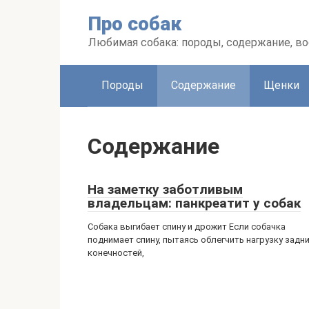
Перейти
Про собак
к
контенту
Любимая собака: породы, содержание, в
Породы
Содержание
Щенки
Содержание
На заметку заботливым
владельцам: панкреатит у собак
Собака выгибает спину и дрожит Если собачка
поднимает спину, пытаясь облегчить нагрузку задн
конечностей,