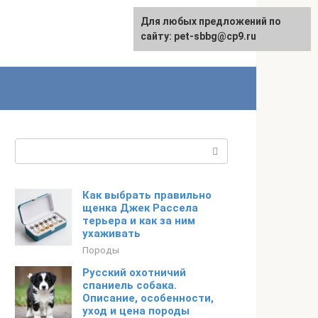
Для любых предложений по
сайту: pet-sbbg@cp9.ru
Поиск:
Как выбрать правильно
щенка Джек Рассела
терьера и как за ним
ухаживать
Породы
Русский охотничий
спаниель собака.
Описание, особенности,
уход и цена породы