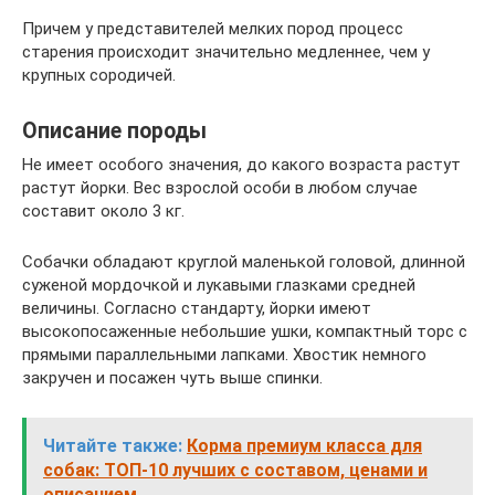
Причем у представителей мелких пород процесс
старения происходит значительно медленнее, чем у
крупных сородичей.
Описание породы
Не имеет особого значения, до какого возраста растут
растут йорки. Вес взрослой особи в любом случае
составит около 3 кг.
Собачки обладают круглой маленькой головой, длинной
суженой мордочкой и лукавыми глазками средней
величины. Согласно стандарту, йорки имеют
высокопосаженные небольшие ушки, компактный торс с
прямыми параллельными лапками. Хвостик немного
закручен и посажен чуть выше спинки.
Читайте также:
Корма премиум класса для
собак: ТОП-10 лучших с составом, ценами и
описанием