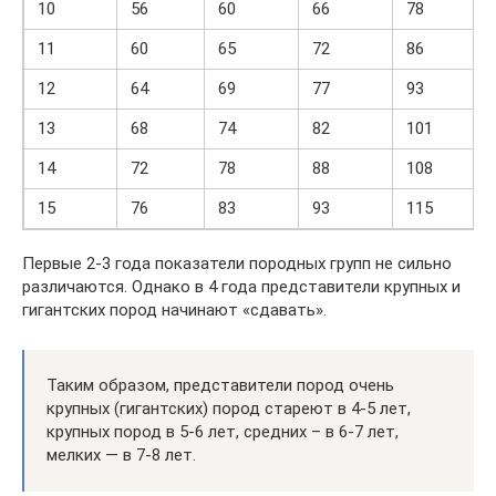
10
56
60
66
78
11
60
65
72
86
12
64
69
77
93
13
68
74
82
101
14
72
78
88
108
15
76
83
93
115
Первые 2-3 года показатели породных групп не сильно
различаются. Однако в 4 года представители крупных и
гигантских пород начинают «сдавать».
Таким образом, представители пород очень
крупных (гигантских) пород стареют в 4-5 лет,
крупных пород в 5-6 лет, средних – в 6-7 лет,
мелких — в 7-8 лет.