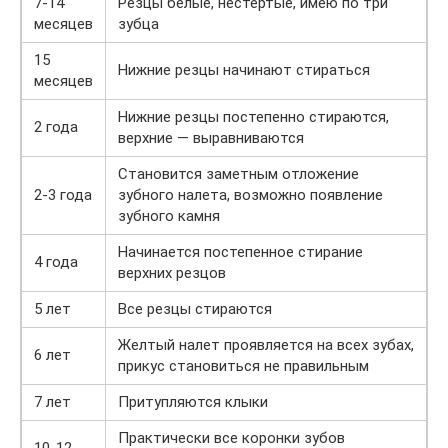
7-14
Резцы белые, нестертые, имею по три
месяцев
зубца
15
Нижние резцы начинают стираться
месяцев
Нижние резцы постепенно стираются,
2 года
верхние — выравниваются
Становится заметным отложение
2-3 года
зубного налета, возможно появление
зубного камня
Начинается постепенное стирание
4 года
верхних резцов
5 лет
Все резцы стираются
Желтый налет проявляется на всех зубах,
6 лет
прикус становиться не правильным
7 лет
Притупляются клыки
Практически все коронки зубов