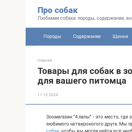
Перейти
Про собак
к
контенту
Любимая собака: породы, содержание, в
Породы
Содержание
Щенки
Главная
Товары для собак в з
для вашего питомца
11.12.2024
Зоомагазин "4 лапы" - это место, где
любимого четвероногого друга. Мы 
собак
, чтобы вы могли найти всё нео