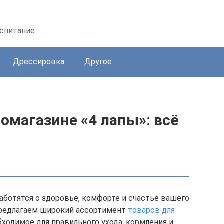
оспитание
Дрессировка
Другое
оомагазине «4 лапы»: всё
 заботятся о здоровье, комфорте и счастье вашего
предлагаем широкий ассортимент
товаров для
бходимое для правильного ухода, кормления и