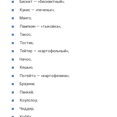
Бискит — «бисквитный»;
Кукис — «печенье»;
Манго;
Пампкин — «тыковка»;
Такос;
Тостик;
Тейтер — «картофельный»;
Начос;
Кешью;
Потейто — «картофелина»;
Браунни;
Панкей;
Коулслоу;
Чеддер;
Коббс;