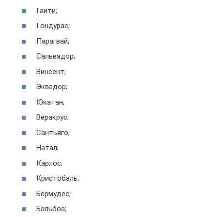
Гаити;
Гондурас;
Парагвай;
Сальвадор;
Винсент;
Эквадор;
Юкатан;
Веракрус;
Сантьяго;
Натал;
Карлос;
Кристобаль;
Бермудес;
Бальбоа;