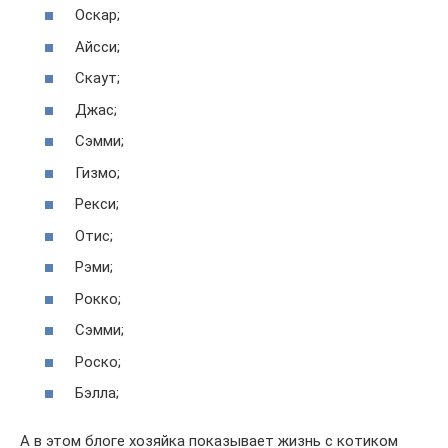
Оскар;
Айсси;
Скаут;
Джас;
Сэмми;
Гизмо;
Рекси;
Отис;
Рэми;
Рокко;
Сэмми;
Роско;
Бэлла;
А в этом блоге хозяйка показывает жизнь с котиком