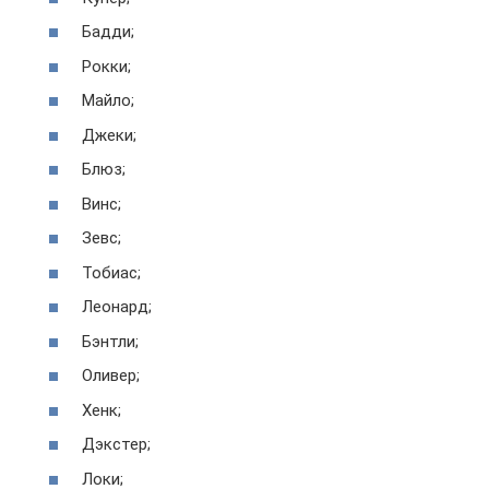
Бадди;
Рокки;
Майло;
Джеки;
Блюз;
Винс;
Зевс;
Тобиас;
Леонард;
Бэнтли;
Оливер;
Хенк;
Дэкстер;
Локи;