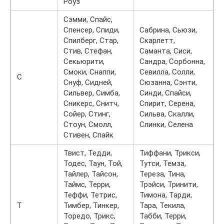
Роуз
Сэмми, Спайс,
Спенсер, Спиди,
Сабрина, Сьюзи,
Спилберг, Стар,
Скарлетт,
Стив, Стефан,
Саманта, Сиси,
Секьюрити,
Сандра, Сорбонна,
Смоки, Снаппи,
Севилла, Солли,
С
Снуф, Сидней,
Сюзанна, Сэнти,
Сильвер, Симба,
Синди, Спайси,
Сникерс, Снитч,
Спирит, Серена,
Сойер, Стинг,
Сильва, Скалли,
Стоун, Смолл,
Слинки, Селена
Стивен, Спайк
Твист, Тедди,
Тиффани, Трикси,
Тодес, Таун, Той,
Тутси, Темза,
Тайлер, Тайсон,
Тереза, Тина,
Таймс, Терри,
Трэйси, Тринити,
Теффи, Тетрис,
Тимона, Тарди,
Т
Тимбер, Тинкер,
Тара, Текила,
Торедо, Трикс,
Табби, Терри,