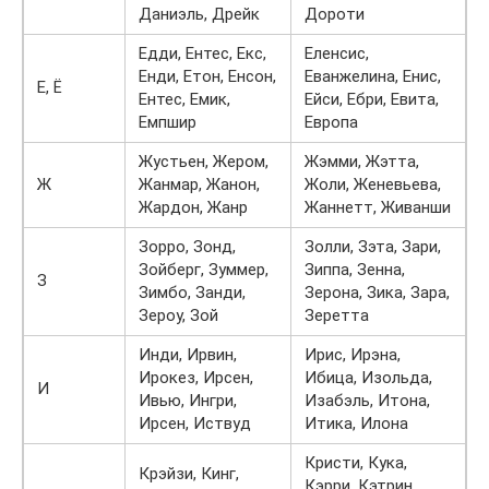
Даниэль, Дрейк
Дороти
Едди, Ентес, Екс,
Еленсис,
Енди, Етон, Енсон,
Еванжелина, Енис,
Е, Ё
Ентес, Емик,
Ейси, Ебри, Евита,
Емпшир
Европа
Жустьен, Жером,
Жэмми, Жэтта,
Ж
Жанмар, Жанон,
Жоли, Женевьева,
Жардон, Жанр
Жаннетт, Живанши
Зорро, Зонд,
Золли, Зэта, Зари,
Зойберг, Зуммер,
Зиппа, Зенна,
З
Зимбо, Занди,
Зерона, Зика, Зара,
Зероу, Зой
Зеретта
Инди, Ирвин,
Ирис, Ирэна,
Ирокез, Ирсен,
Ибица, Изольда,
И
Ивью, Ингри,
Изабэль, Итона,
Ирсен, Иствуд
Итика, Илона
Кристи, Кука,
Крэйзи, Кинг,
Кэрри, Кэтрин,