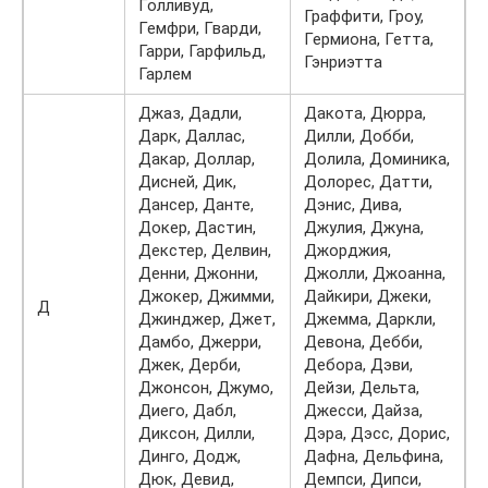
Голливуд,
Граффити, Гроу,
Гемфри, Гварди,
Гермиона, Гетта,
Гарри, Гарфильд,
Гэнриэтта
Гарлем
Джаз, Дадли,
Дакота, Дюрра,
Дарк, Даллас,
Дилли, Добби,
Дакар, Доллар,
Долила, Доминика,
Дисней, Дик,
Долорес, Датти,
Дансер, Данте,
Дэнис, Дива,
Докер, Дастин,
Джулия, Джуна,
Декстер, Делвин,
Джорджия,
Денни, Джонни,
Джолли, Джоанна,
Джокер, Джимми,
Дайкири, Джеки,
Д
Джинджер, Джет,
Джемма, Даркли,
Дамбо, Джерри,
Девона, Дебби,
Джек, Дерби,
Дебора, Дэви,
Джонсон, Джумо,
Дейзи, Дельта,
Диего, Дабл,
Джесси, Дайза,
Диксон, Дилли,
Дэра, Дэсс, Дорис,
Динго, Додж,
Дафна, Дельфина,
Дюк, Девид,
Демпси, Дипси,