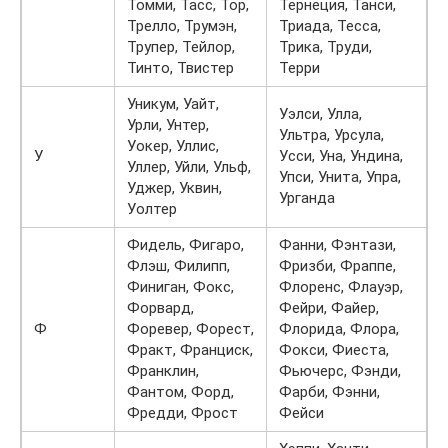
Томми, Тасс, Тор,
Тернеция, Танси,
Трелло, Трумэн,
Триада, Тесса,
Трупер, Тейлор,
Трика, Труди,
Тинто, Твистер
Терри
Уникум, Уайт,
Уэлси, Улла,
Урли, Унтер,
Ультра, Урсула,
Уокер, Уллис,
У
Усси, Уна, Ундина,
Уллер, Уйли, Ульф,
Упси, Унита, Упра,
Уджер, Уквин,
Урганда
Уолтер
Фидель, Фигаро,
Фанни, Фэнтази,
Флэш, Филипп,
Фризби, Фраппе,
Финиган, Фокс,
Флоренс, Флауэр,
Форвард,
Фейри, Файер,
Ф
Форевер, Форест,
Флорида, Флора,
Фракт, Франциск,
Фокси, Фиеста,
Франклин,
Фьючерс, Фэнди,
Фантом, Форд,
Фарби, Фэнни,
Фредди, Фрост
Фейси