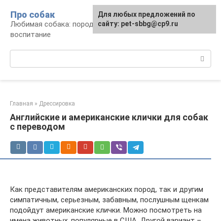
Перейти
Про собак
Для любых предложений по
к
Любимая собака: породы, содержание,
сайту: pet-sbbg@cp9.ru
контенту
воспитание
Поиск:
Главная
»
Дрессировка
Английские и американские клички для собак
с переводом
Как представителям американских пород, так и другим
симпатичным, серьезным, забавным, послушным щенкам
подойдут американские клички. Можно посмотреть на
имена животных, популярные в США. Другой вариант –