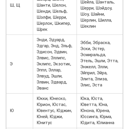
Шейла, Шанталь,
Ш, Щ
Шанти, Шелон,
Шерри, Шэйдоу,
Шенди, Шельф,
Шоу, Шайни,
Шэлфи, Шерри,
Шерлин, Шилла,
Шерлок, Шкипер,
Шеклин
Шрек
Энди, Эдуард,
Эбби, Эбраска,
Эдгар, Энд, Эльф,
Эски, Эстер,
Эдисон, Эдвин,
Эсмиральда,
Элвис, Эллипс,
Этель, Эшли, Этта,
Э
Эклипс, Экзотик,
Энжелл, Элли,
Эппл, Эллар,
Эйприл, Эйра,
Элвуд, Эшли,
Элита, Элиза,
Элвин, Эдвард,
Элис, Эста
Эванс
Юкки, Юнеско,
Юка, Юста,
Юрион, Юстас,
Юветта, Юна,
Ю
Ювентус, Юджин,
Юнона, Юрена,
Юней, Юджи,
Юссинга, Юрма,
Юнитус
Юдита, Юлианна