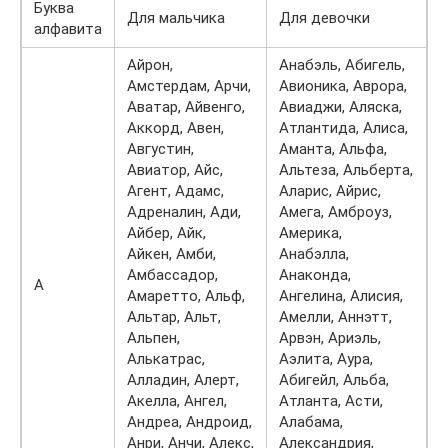
Буква
Для мальчика
Для девочки
алфавита
Айрон,
Анабэль, Абигель,
Амстердам, Арчи,
Авионика, Аврора,
Аватар, Айвенго,
Авиаджи, Аляска,
Аккорд, Авен,
Атлантида, Алиса,
Августин,
Аманта, Альфа,
Авиатор, Айс,
Альтеза, Альберта,
Агент, Адамс,
Аларис, Айрис,
Адреналин, Ади,
Амега, Амброуз,
Айбер, Айк,
Америка,
Айкен, Амби,
Анабэлла,
Амбассадор,
Анаконда,
А
Амаретто, Альф,
Ангелина, Алисия,
Альтар, Альт,
Амелли, Аннэтт,
Альпен,
Арвэн, Ариэль,
Алькатрас,
Аэлита, Аура,
Алладин, Алерт,
Абигейл, Альба,
Акелла, Ангел,
Атланта, Асти,
Андреа, Андроид,
Алабама,
Анри, Анчи, Алекс,
Александрия,