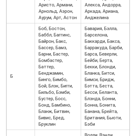
Аристо, Армани,
Алекса, Андорра,
Арнольд, Аэрон,
Аркада, Ариана,
Аурум, Арт, Астон
Анджелина
Боб, Бостон,
Бавария, Бэлла,
Баббл, Баггинс,
Барселона,
Байрон, Бакс,
Баккарди, Бакса,
Бассер, Бамз,
Барракуда, Барби,
Барни, Бастер,
Барса, Беверли,
Бомбастер,
Бейби, Берта,
Баттер,
Бекки, Блонди,
Бенджамин,
Бланка, Битси,
Б
Бинго, Бимбо,
Бимси, Бридж,
Бой, Блэк, Бигги,
Бэтта, Беста,
Бильбо, Бэмби,
Бесси, Беланта,
Бустер, Босс,
Блэнда, Бонни,
Бонд, Бамбино,
Бонна, Бонита,
Бланж, Битвин,
Банана, Брейта,
Бивис, Бред,
Британия, Бьюти,
Бруклин
Бэби
Волли, Вэнди,