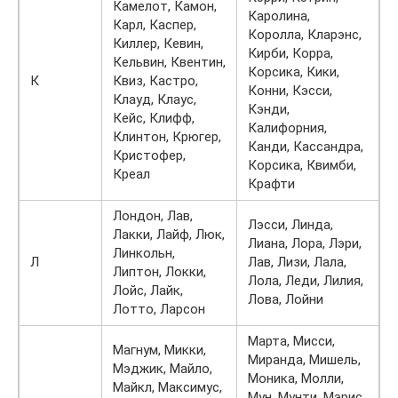
Камелот, Камон,
Каролина,
Карл, Каспер,
Королла, Кларэнс,
Киллер, Кевин,
Кирби, Корра,
Кельвин, Квентин,
Корсика, Кики,
К
Квиз, Кастро,
Конни, Кэсси,
Клауд, Клаус,
Кэнди,
Кейс, Клифф,
Калифорния,
Клинтон, Крюгер,
Канди, Кассандра,
Кристофер,
Корсика, Квимби,
Креал
Крафти
Лондон, Лав,
Лэсси, Линда,
Лакки, Лайф, Люк,
Лиана, Лора, Лэри,
Линкольн,
Л
Лав, Лизи, Лала,
Липтон, Локки,
Лола, Леди, Лилия,
Лойс, Лайк,
Лова, Лойни
Лотто, Ларсон
Марта, Мисси,
Магнум, Микки,
Миранда, Мишель,
Мэджик, Майло,
Моника, Молли,
Майкл, Максимус,
Мун, Мунти, Мэрис,