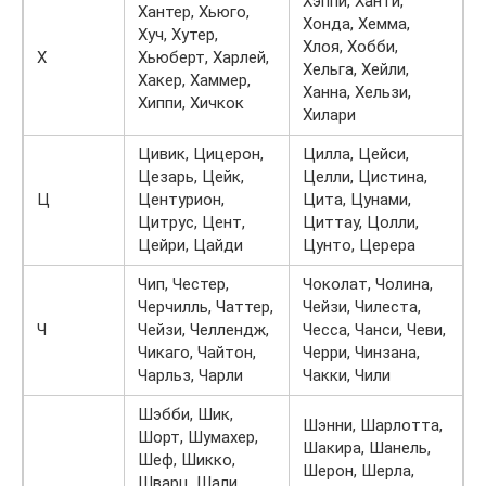
Хэппи, Ханти,
Хантер, Хьюго,
Хонда, Хемма,
Хуч, Хутер,
Хлоя, Хобби,
Х
Хьюберт, Харлей,
Хельга, Хейли,
Хакер, Хаммер,
Ханна, Хельзи,
Хиппи, Хичкок
Хилари
Цивик, Цицерон,
Цилла, Цейси,
Цезарь, Цейк,
Целли, Цистина,
Ц
Центурион,
Цита, Цунами,
Цитрус, Цент,
Циттау, Цолли,
Цейри, Цайди
Цунто, Церера
Чип, Честер,
Чоколат, Чолина,
Черчилль, Чаттер,
Чейзи, Чилеста,
Ч
Чейзи, Челлендж,
Чесса, Чанси, Чеви,
Чикаго, Чайтон,
Черри, Чинзана,
Чарльз, Чарли
Чакки, Чили
Шэбби, Шик,
Шэнни, Шарлотта,
Шорт, Шумахер,
Шакира, Шанель,
Шеф, Шикко,
Шерон, Шерла,
Шварц, Шали,