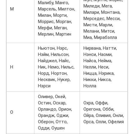
Малибу, Манго,
Миледи, Мега,
М
Марсель, Милтон,
Милари, Монтана,
Милан, Морти,
Мерседес, Месси,
Моррис, Морган,
Мисти, Марли,
Мерфи, Меган,
Мелани, Митси,
Мерлин, Мартин
Миа, Мирабэлла
Ньютон, Нэрс,
Нирвана, Натти,
Нэйм, Нильсон,
Нэнси, Наоми,
Найджел, Найс,
Найса, Нейма,
Н
Ник, Немо, Нильс,
Нелли, Неси,
Норд, Нортон,
Ницца, Нэрика,
Несквик, Нукер,
Никки, Никса,
Нэрси
Нолла
Оливер, Окей,
Остин, Оскар,
Охра, Оффи,
Орландо, Орион,
Орегона, Обби,
О
Орандж, Оджи,
Ойра, Оливия, Онли,
Оберон, Отто,
Орса, Олли, Офелия
Одди, Оушен