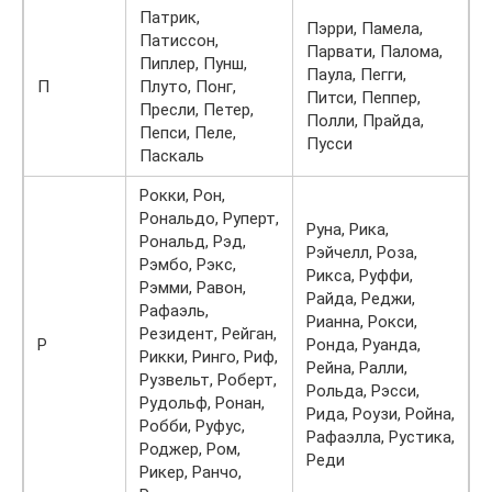
Патрик,
Пэрри, Памела,
Патиссон,
Парвати, Палома,
Пиплер, Пунш,
Паула, Пегги,
П
Плуто, Понг,
Питси, Пеппер,
Пресли, Петер,
Полли, Прайда,
Пепси, Пеле,
Пусси
Паскаль
Рокки, Рон,
Рональдо, Руперт,
Руна, Рика,
Рональд, Рэд,
Рэйчелл, Роза,
Рэмбо, Рэкс,
Рикса, Руффи,
Рэмми, Равон,
Райда, Реджи,
Рафаэль,
Рианна, Рокси,
Резидент, Рейган,
Р
Ронда, Руанда,
Рикки, Ринго, Риф,
Рейна, Ралли,
Рузвельт, Роберт,
Рольда, Рэсси,
Рудольф, Ронан,
Рида, Роузи, Ройна,
Робби, Руфус,
Рафаэлла, Рустика,
Роджер, Ром,
Реди
Рикер, Ранчо,