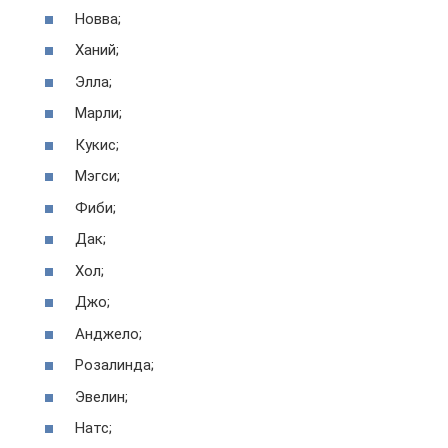
Новва;
Ханий;
Элла;
Марли;
Кукис;
Мэгси;
Фиби;
Дак;
Хол;
Джо;
Анджело;
Розалинда;
Эвелин;
Натс;