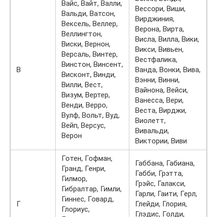
Вайс, Вайт, Валли,
Вессори, Виши,
Вальди, Ватсон,
Вирджиния,
Вексель, Веллер,
Верона, Вирта,
Веллингтон,
Висла, Вилла, Вики,
Виски, Вернон,
Викси, Вивьен,
Версаль, Винтер,
Вестфалика,
Винстон, Винсент,
В
Ванда, Вонки, Вива,
Висконт, Винди,
Вэнни, Винни,
Вилли, Вест,
Вайнона, Вейси,
Визум, Вертер,
Ванесса, Вери,
Венди, Верро,
Веста, Вирджи,
Вулф, Вольт, Вуд,
Виолетт,
Вейп, Версус,
Вивальди,
Верон
Виктории, Виви
Готен, Гофман,
Габбана, Габиана,
Гранд, Генри,
Габби, Грэтта,
Гилмор,
Грэйс, Галакси,
Гибралтар, Гимли,
Гарли, Гаити, Герл,
Гиннес, Говард,
Г
Глейди, Глория,
Глориус,
Глэдис, Голди,