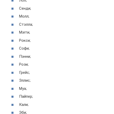
Лол;
Сенди;
Молл;
Стэлла;
Мэгги;
Рокси;
Софи;
Пэнни;
Рози;
Грейс;
Эллис;
Муа;
Пайпер;
Кали;
Эби;