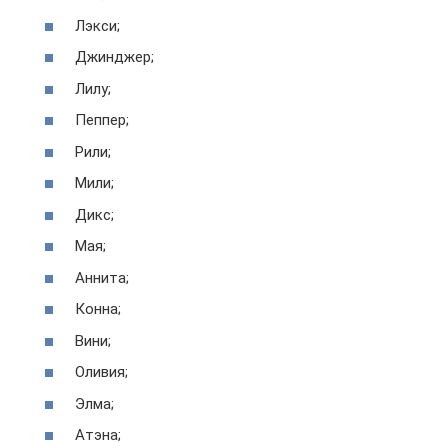
Лэкси;
Джинджер;
Лилу;
Пеппер;
Рили;
Мили;
Дикс;
Мая;
Аннита;
Конна;
Вини;
Оливия;
Элма;
Атэна;