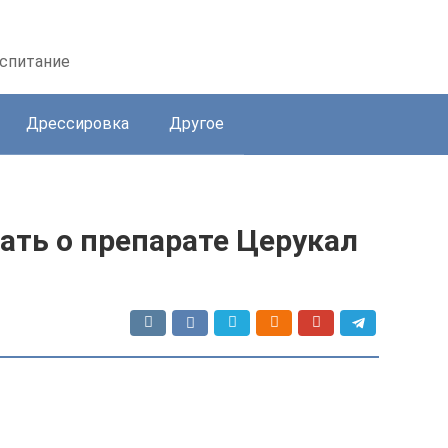
оспитание
Дрессировка
Другое
нать о препарате Церукал