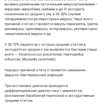
вызвано различными патогенными микроорганизмами –
вирусами, микробами, грибами и др. В экссудате,
полученном из среднего уха, в 30-50% случаев
обнаруживаются респираторные вирусы. Чаще всего
причиной отитов становятся вирусы парагриппа
,
гриппа,
риновирусы, аденовирусы, энтеровирусы, респираторно-
синцитиальные вирусы и др.
У 50-70% пациентов с острым средним отитом в
экссудате из среднего уха выявляются бактерии (чаще
всего — Streptococcus pneumoniae, Haemophilus
influenzae, Moraxella catarrhalis).
Нередко причиной отита становится смешанная
(вирусно-бактериальная) инфекция.
При постановке диагноза проводится
дифференциальная диагностика с мирингитом
(воспаление барабанной перепонки) и экссудативным
средним отитом.