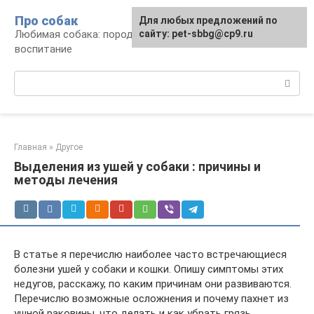
Перейти
Про собак
Для любых предложений по
к
Любимая собака: породы, содержание,
сайту: pet-sbbg@cp9.ru
контенту
воспитание
Поиск:
Главная
»
Другое
Выделения из ушей у собаки : причины и
методы лечения
В статье я перечислю наиболее часто встречающиеся
болезни ушей у собаки и кошки. Опишу симптомы этих
недугов, расскажу, по каким причинам они развиваются.
Перечислю возможные осложнения и почему пахнет из
ушной раковины, что делать и как убрать грязь.