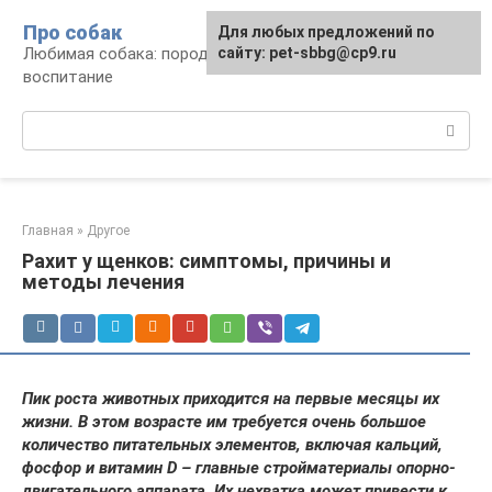
Перейти
Про собак
Для любых предложений по
к
Любимая собака: породы, содержание,
сайту: pet-sbbg@cp9.ru
контенту
воспитание
Поиск:
Главная
»
Другое
Рахит у щенков: симптомы, причины и
методы лечения
Пик роста животных приходится на первые месяцы их
жизни. В этом возрасте им требуется очень большое
количество питательных элементов, включая кальций,
фосфор и витамин D – главные стройматериалы опорно-
двигательного аппарата. Их нехватка может привести к