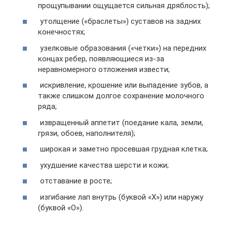
прощупывании ощущается сильная дряблость);
утолщение («браслеты») суставов на задних
конечностях;
узелковые образования («четки») на передних
концах ребер, появляющиеся из-за
неравномерного отложения извести;
искривление, крошение или выпадение зубов, а
также слишком долгое сохранение молочного
ряда;
извращенный аппетит (поедание кала, земли,
грязи, обоев, наполнителя);
широкая и заметно просевшая грудная клетка;
ухудшение качества шерсти и кожи;
отставание в росте;
изгибание лап внутрь (буквой «Х») или наружу
(буквой «О»).