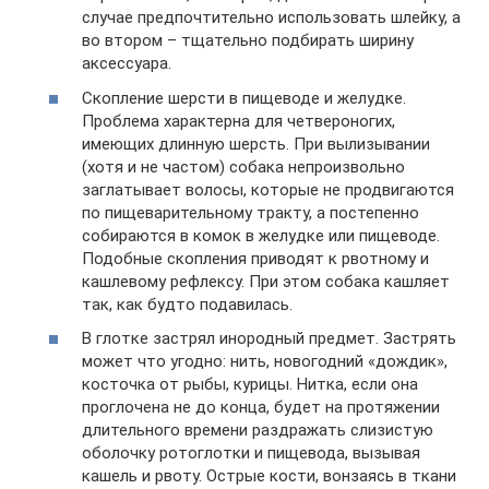
случае предпочтительно использовать шлейку, а
во втором – тщательно подбирать ширину
аксессуара.
Скопление шерсти в пищеводе и желудке.
Проблема характерна для четвероногих,
имеющих длинную шерсть. При вылизывании
(хотя и не частом) собака непроизвольно
заглатывает волосы, которые не продвигаются
по пищеварительному тракту, а постепенно
собираются в комок в желудке или пищеводе.
Подобные скопления приводят к рвотному и
кашлевому рефлексу. При этом собака кашляет
так, как будто подавилась.
В глотке застрял инородный предмет. Застрять
может что угодно: нить, новогодний «дождик»,
косточка от рыбы, курицы. Нитка, если она
проглочена не до конца, будет на протяжении
длительного времени раздражать слизистую
оболочку ротоглотки и пищевода, вызывая
кашель и рвоту. Острые кости, вонзаясь в ткани