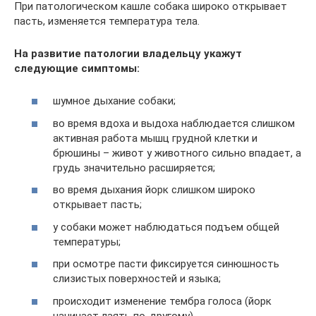
При патологическом кашле собака широко открывает
пасть, изменяется температура тела.
На развитие патологии владельцу укажут
следующие симптомы:
шумное дыхание собаки;
во время вдоха и выдоха наблюдается слишком
активная работа мышц грудной клетки и
брюшины – живот у животного сильно впадает, а
грудь значительно расширяется;
во время дыхания йорк слишком широко
открывает пасть;
у собаки может наблюдаться подъем общей
температуры;
при осмотре пасти фиксируется синюшность
слизистых поверхностей и языка;
происходит изменение тембра голоса (йорк
начинает лаять по-другому).