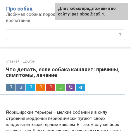
Перейти
Про собак
Для любых предложений по
к
Любимая собака: породы, содержание,
сайту: pet-sbbg@cp9.ru
контенту
воспитание
Поиск:
Главная
»
Другое
Что делать, если собака кашляет: причины,
симптомы, лечение
Йоркширские терьеры – мелкие собачки и в силу
строения мордочки периодически пугают своих
владельцев характерным кашлем. В таком случае йорк
кашляет как будто подавилась и при этом может даже