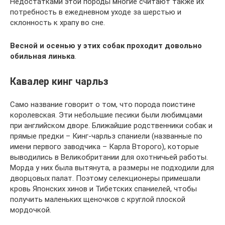
Недостатками этой породы многие считают также их
потребность в ежедневном уходе за шерстью и
склонность к храпу во сне.
Весной и осенью у этих собак проходит довольно
обильная линька
.
Кавалер кинг чарльз
Само название говорит о том, что порода поистине
королевская. Эти небольшие песики были любимцами
при английском дворе. Ближайшие родственники собак и
прямые предки – Кинг-чарльз спаниели (названные по
имени первого заводчика – Карла Второго), которые
выводились в Великобритании для охотничьей работы.
Морда у них была вытянута, а размеры не подходили для
дворцовых палат. Поэтому селекционеры примешали
кровь Японских хинов и Тибетских спаниелей, чтобы
получить маленьких щеночков с круглой плоской
мордочкой.