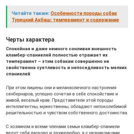
Читайте также:
Особенности породы собак
Турецкий Акбаш: темперамент и содержание
Черты характера
Спокойная и даже немного сонливая внешность
кламбер-спаниелей полностью отражает их
темперамент – этим собакам совершенно не
свойственна суетливость и непоседливость мелких
спаниелей
.
При этом лишены они и меланхоличного настроения
сенбернаров, успешно сочетая в себе спокойствие и
живой, веселый нрав. Представители этой породы
интеллигентны, мужественны, обладают непоколебимой
решительностью и чувством собственного достоинства.
С хозяином и всеми членами семьи кламбер-спаниели
ведут себя ласково и дружелюбно, а с незнакомцами