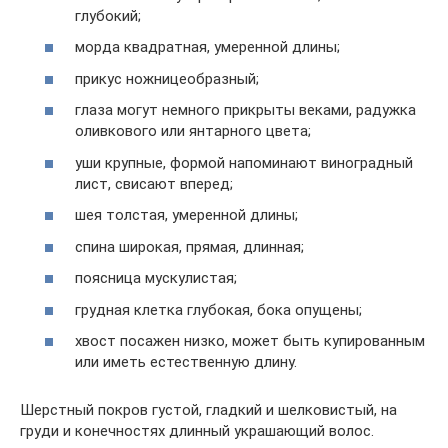
глубокий;
морда квадратная, умеренной длины;
прикус ножницеобразный;
глаза могут немного прикрыты веками, радужка
оливкового или янтарного цвета;
уши крупные, формой напоминают виноградный
лист, свисают вперед;
шея толстая, умеренной длины;
спина широкая, прямая, длинная;
поясница мускулистая;
грудная клетка глубокая, бока опущены;
хвост посажен низко, может быть купированным
или иметь естественную длину.
Шерстный покров густой, гладкий и шелковистый, на
груди и конечностях длинный украшающий волос.