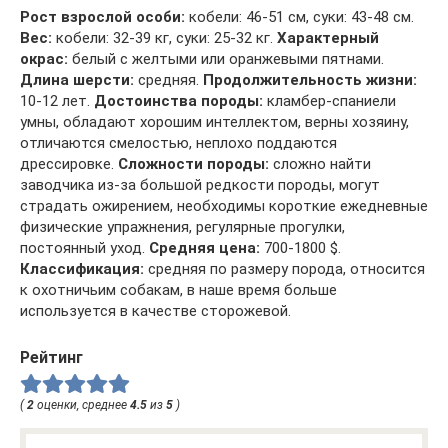
Рост взрослой особи:
кобели: 46-51 см, суки: 43-48 см.
Вес:
кобели: 32-39 кг, суки: 25-32 кг.
Характерный
окрас:
белый с желтыми или оранжевыми пятнами.
Длина шерсти:
средняя.
Продолжительность жизни:
10-12 лет.
Достоинства породы:
кламбер-спаниели
умны, обладают хорошим интеллектом, верны хозяину,
отличаются смелостью, неплохо поддаются
дрессировке.
Сложности породы:
сложно найти
заводчика из-за большой редкости породы, могут
страдать ожирением, необходимы короткие ежедневные
физические упражнения, регулярные прогулки,
постоянный уход.
Средняя цена:
700-1800 $.
Классификация:
средняя по размеру порода, относится
к охотничьим собакам, в наше время больше
используется в качестве сторожевой.
Рейтинг
(
2
оценки, среднее
4.5
из
5
)