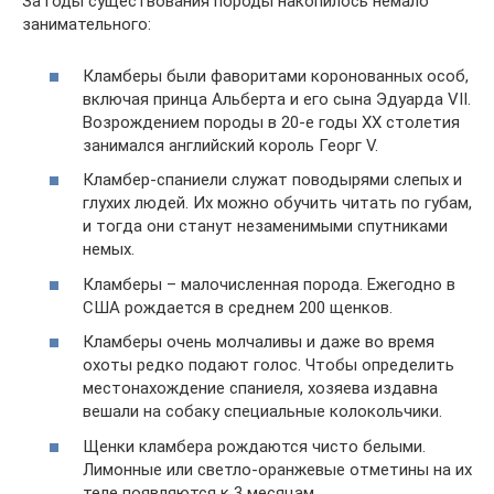
За годы существования породы накопилось немало
занимательного:
Кламберы были фаворитами коронованных особ,
включая принца Альберта и его сына Эдуарда VII.
Возрождением породы в 20-е годы XX столетия
занимался английский король Георг V.
Кламбер-спаниели служат поводырями слепых и
глухих людей. Их можно обучить читать по губам,
и тогда они станут незаменимыми спутниками
немых.
Кламберы – малочисленная порода. Ежегодно в
США рождается в среднем 200 щенков.
Кламберы очень молчаливы и даже во время
охоты редко подают голос. Чтобы определить
местонахождение спаниеля, хозяева издавна
вешали на собаку специальные колокольчики.
Щенки кламбера рождаются чисто белыми.
Лимонные или светло-оранжевые отметины на их
теле появляются к 3 месяцам.