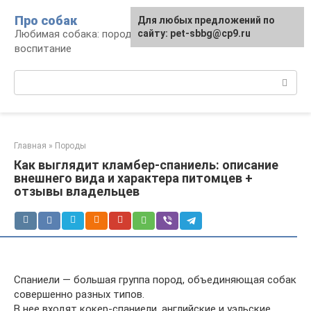
Перейти
Про собак
Для любых предложений по
к
Любимая собака: породы, содержание,
сайту: pet-sbbg@cp9.ru
контенту
воспитание
Поиск:
Главная
»
Породы
Как выглядит кламбер-спаниель: описание
внешнего вида и характера питомцев +
отзывы владельцев
Спаниели — большая группа пород, объединяющая собак
совершенно разных типов.
В нее входят кокер-спаниели, английские и уэльские