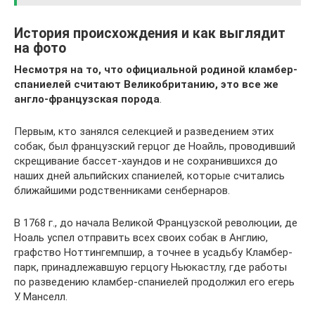
История происхождения и как выглядит
на фото
Несмотря на то, что официальной родиной кламбер-
спаниелей считают Великобританию, это все же
англо-французская порода
.
Первым, кто занялся селекцией и разведением этих
собак, был французский герцог де Ноайль, проводивший
скрещивание бассет-хаундов и не сохранившихся до
наших дней альпийских спаниелей, которые считались
ближайшими родственниками сенбернаров.
В 1768 г., до начала Великой Французской революции, де
Ноаль успел отправить всех своих собак в Англию,
графство Ноттингемпшир, а точнее в усадьбу Кламбер-
парк, принадлежавшую герцогу Ньюкастлу, где работы
по разведению кламбер-спаниелей продолжил его егерь
У. Манселл.