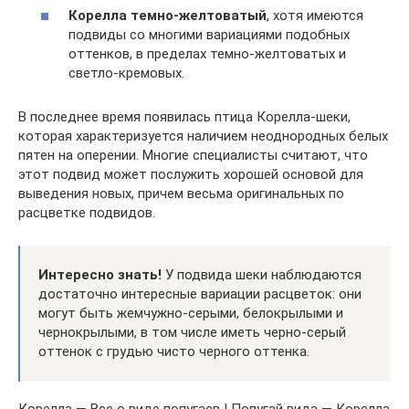
Корелла темно-желтоватый
, хотя имеются
подвиды со многими вариациями подобных
оттенков, в пределах темно-желтоватых и
светло-кремовых.
В последнее время появилась птица Корелла-шеки,
которая характеризуется наличием неоднородных белых
пятен на оперении. Многие специалисты считают, что
этот подвид может послужить хорошей основой для
выведения новых, причем весьма оригинальных по
расцветке подвидов.
Интересно знать!
У подвида шеки наблюдаются
достаточно интересные вариации расцветок: они
могут быть жемчужно-серыми, белокрылыми и
чернокрылыми, в том числе иметь черно-серый
оттенок с грудью чисто черного оттенка.
Корелла — Все о виде попугаев | Попугай вида — Корелла