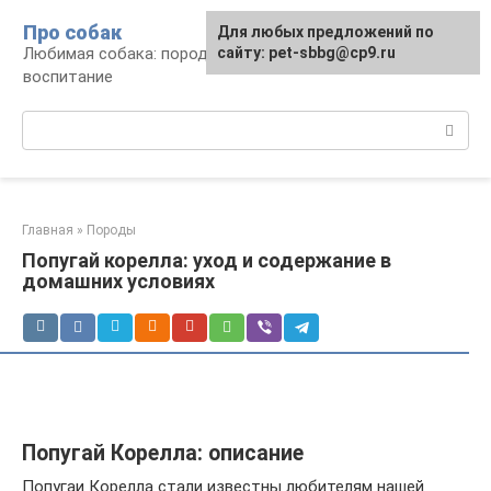
Перейти
Про собак
Для любых предложений по
к
Любимая собака: породы, содержание,
сайту: pet-sbbg@cp9.ru
контенту
воспитание
Поиск:
Главная
»
Породы
Попугай корелла: уход и содержание в
домашних условиях
Попугай Корелла: описание
Попугаи Корелла стали известны любителям нашей