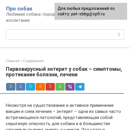
Перейти
Про собак
Для любых предложений по
к
Любимая собака: породы, содержание,
сайту: pet-sbbg@cp9.ru
контенту
воспитание
Поиск:
Главная
»
Содержание
Парвовирусный энтерит у собак – симптомы,
протекание болезни, лечени
Несмотря на существование и активное применение
вакцин и схем лечения – энтерит – одна из самых часто
встречающихся патологий, представляющая собой
серьёзную опасность для собаки и в большинстве
случаев вызывает смерть у щенков. Эта статья