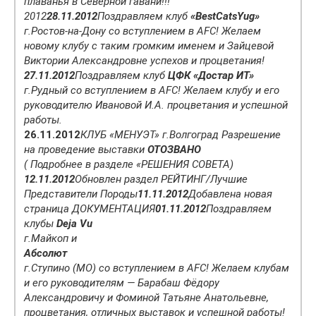
плаванья в Северной гавани!!!
2012
28.11.2012
Поздравляем клуб
«BestCatsYug»
г.Ростов-на-Дону со вступлением в AFC! Желаем
новому клубу с таким громким именем и Зайцевой
Виктории Александровне успехов и процветания!
27.11.2012
Поздравляем клуб
ЦФК «Достар ИТ»
г.Рудный со вступлением в AFC! Желаем клубу и его
руководителю Ивановой И.А. процветания и успешной
работы.
26.11.2012
КЛУБ «МЕНУЭТ» г.Волгоград Разрешение
на проведение выставки
ОТОЗВАНО
( Подробнее в разделе «РЕШЕНИЯ СОВЕТА)
12.11.2012
Обновлен раздел РЕЙТИНГ/Лучшие
Представители Породы
11.11.2012
Добавлена новая
страница ДОКУМЕНТАЦИЯ
01.11.2012
Поздравляем
клубы
Deja Vu
г.Майкоп и
Абсолют
г.Ступино (МО) со вступлением в AFC! Желаем клубам
и его руководителям — Барабаш Фёдору
Александровичу и Фоминой Татьяне Анатольевне,
процветания, отличных выставок и успешной работы!