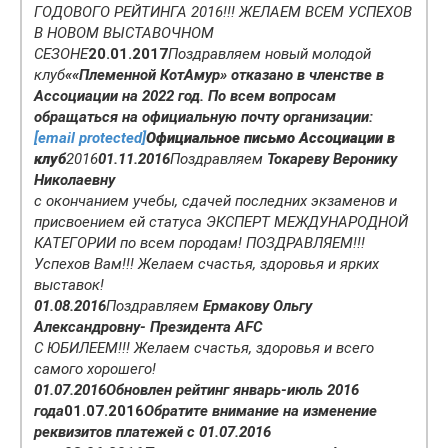
ГОДОВОГО РЕЙТИНГА 2016!!! ЖЕЛАЕМ ВСЕМ УСПЕХОВ
В НОВОМ ВЫСТАВОЧНОМ
СЕЗОНЕ
20.01.2017
Поздравляем новый молодой
клуб
««Племенной КотАмур» отказано в членстве в
Ассоциации на 2022 год. По всем вопросам
обращаться на официальную почту организации:
[email protected]
Официальное письмо Ассоциации в
клуб
2016
01.11.2016
Поздравляем
Токареву Веронику
Николаевну
с окончанием учебы, сдачей последних экзаменов и
присвоением ей статуса ЭКСПЕРТ МЕЖДУНАРОДНОЙ
КАТЕГОРИИ по всем породам! ПОЗДРАВЛЯЕМ!!!
Успехов Вам!!! Желаем счастья, здоровья и ярких
выставок!
01.08.2016
Поздравляем
Ермакову Ольгу
Александровну- Президента AFC
C ЮБИЛЕЕМ!!! Желаем счастья, здоровья и всего
самого хорошего!
01.07.2016
Обновлен рейтинг январь-июль 2016
года
01.07.2016
Обратите внимание на изменение
реквизитов платежей с 01.07.2016