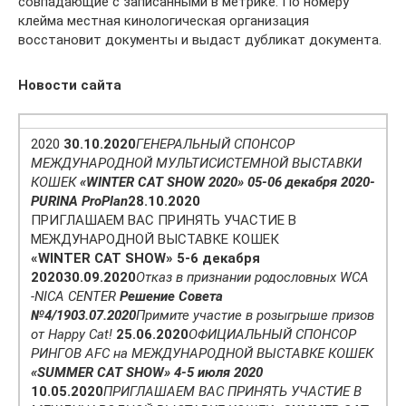
совпадающие с записанными в метрике. По номеру
клейма местная кинологическая организация
восстановит документы и выдаст дубликат документа.
Новости сайта
2020
30.10.2020
ГЕНЕРАЛЬНЫЙ СПОНСОР
МЕЖДУНАРОДНОЙ МУЛЬТИСИСТЕМНОЙ ВЫСТАВКИ
КОШЕК
«WINTER CAT SHOW 2020» 05-06 декабря 2020-
PURINA ProPlan
28.10.2020
ПРИГЛАШАЕМ ВАС ПРИНЯТЬ УЧАСТИЕ В
МЕЖДУНАРОДНОЙ ВЫСТАВКЕ КОШЕК
«WINTER CAT SHOW» 5-6 декабря
2020
30.09.2020
Отказ в признании родословных WCA
-NICA CENTER
Решение Совета
№4/19
03.07.2020
Примите участие в розыгрыше призов
от Happy Cat!
25.06.2020
ОФИЦИАЛЬНЫЙ СПОНСОР
РИНГОВ AFC на МЕЖДУНАРОДНОЙ ВЫСТАВКЕ КОШЕК
«SUMMER CAT SHOW» 4-5 июля 2020
10.05.2020
ПРИГЛАШАЕМ ВАС ПРИНЯТЬ УЧАСТИЕ В