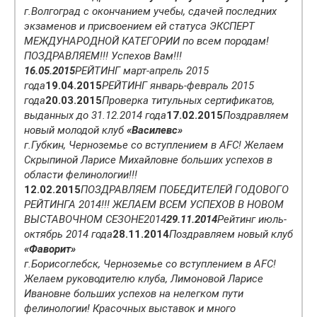
г.Волгоград с окончанием учебы, сдачей последних
экзаменов и присвоением ей статуса ЭКСПЕРТ
МЕЖДУНАРОДНОЙ КАТЕГОРИИ по всем породам!
ПОЗДРАВЛЯЕМ!!! Успехов Вам!!!
16.05.2015
РЕЙТИНГ март-апрель 2015
года
19.04.2015
РЕЙТИНГ январь-февраль 2015
года
20.03.2015
Проверка титульных сертификатов,
выданных до 31.12.2014 года
17.02.2015
Поздравляем
новый молодой клуб
«Василевс»
г.Губкин, Черноземье со вступлением в AFC! Желаем
Скрыпиной Ларисе Михайловне больших успехов в
области фелинологии!!!
12.02.2015
ПОЗДРАВЛЯЕМ ПОБЕДИТЕЛЕЙ ГОДОВОГО
РЕЙТИНГА 2014!!! ЖЕЛАЕМ ВСЕМ УСПЕХОВ В НОВОМ
ВЫСТАВОЧНОМ СЕЗОНЕ
2014
29.11.2014
Рейтинг июль-
октябрь 2014 года
28.11.2014
Поздравляем новый клуб
«Фаворит»
г.Борисоглебск, Черноземье со вступлением в AFC!
Желаем руководителю клуба, Лимоновой Ларисе
Ивановне больших успехов на нелегком пути
фелинологии! Красочных выставок и много