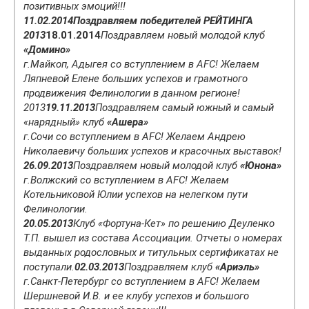
позитивных эмоций!!!
11.02.2014
Поздравляем победителей РЕЙТИНГА
2013
18.01.2014
Поздравляем новый молодой клуб
«Домино»
г.Майкоп, Адыгея cо вступлением в AFC! Желаем
Ляпневой Елене больших успехов и грамотного
продвижения Фелинологии в данном регионе!
2013
19.11.2013
Поздравляем самый южный и самый
«нарядный» клуб
«Ашера»
г.Сочи со вступлением в AFC! Желаем Андрею
Николаевичу больших успехов и красочных выставок!
26.09.2013
Поздравляем новый молодой клуб
«Юнона»
г.Волжский со вступлением в AFC! Желаем
Котельниковой Юлии успехов на нелегком пути
Фелинологии.
20.05.2013
Клуб «Фортуна-Кет» по решению Деуленко
Т.П. вышел из состава Ассоциации. Отчеты о номерах
выданных родословных и титульных сертификатах не
поступали.
02.03.2013
Поздравляем клуб
«Ариэль»
г.Санкт-Петербург со вступлением в AFC! Желаем
Шершневой И.В. и ее клубу успехов и большого