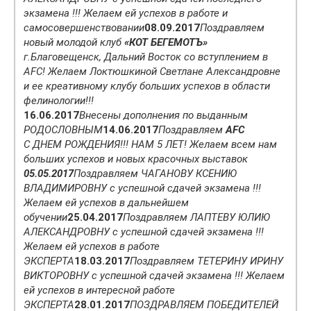
экзамена !!! Желаем ей успехов в работе и
самосовершенствовании
08.09.2017
Поздравляем
новый молодой клуб
«КОТ БЕГЕМОТЪ»
г.Благовещенск, Дальний Восток со вступлением в
AFC! Желаем Локтюшкиной Светлане Александровне
и ее креативному клубу больших успехов в области
фелинологии!!!
16.06.2017
Внесены дополнения по выданным
РОДОСЛОВНЫМ
14.06.2017
Поздравляем
AFC
C ДНЕМ РОЖДЕНИЯ!!! НАМ 5 ЛЕТ! Желаем всем нам
больших успехов и новых красочных выставок
05.05.2017
Поздравляем ЧАГАНОВУ КСЕНИЮ
ВЛАДИМИРОВНУ с успешной сдачей экзамена !!!
Желаем ей успехов в дальнейшем
обучении
25.04.2017
Поздравляем ЛАПТЕВУ ЮЛИЮ
АЛЕКСАНДРОВНУ с успешной сдачей экзамена !!!
Желаем ей успехов в работе
ЭКСПЕРТА
18.03.2017
Поздравляем ТЕТЕРИНУ ИРИНУ
ВИКТОРОВНУ с успешной сдачей экзамена !!! Желаем
ей успехов в интересной работе
ЭКСПЕРТА
28.01.2017
ПОЗДРАВЛЯЕМ ПОБЕДИТЕЛЕЙ