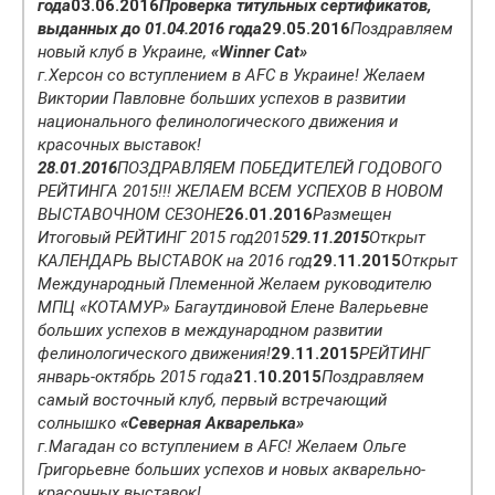
года
03.06.2016
Проверка титульных сертификатов,
выданных до 01.04.2016 года
29.05.2016
Поздравляем
новый клуб в Украине,
«Winner Cat»
г.Херсон со вступлением в AFC в Украине! Желаем
Виктории Павловне больших успехов в развитии
национального фелинологического движения и
красочных выставок!
28.01.2016
ПОЗДРАВЛЯЕМ ПОБЕДИТЕЛЕЙ ГОДОВОГО
РЕЙТИНГА 2015!!! ЖЕЛАЕМ ВСЕМ УСПЕХОВ В НОВОМ
ВЫСТАВОЧНОМ СЕЗОНЕ
26.01.2016
Размещен
Итоговый РЕЙТИНГ 2015 год
2015
29.11.2015
Открыт
КАЛЕНДАРЬ ВЫСТАВОК на 2016 год
29.11.2015
Открыт
Международный Племенной
Желаем руководителю
МПЦ «КОТАМУР» Багаутдиновой Елене Валерьевне
больших успехов в международном развитии
фелинологического движения!
29.11.2015
РЕЙТИНГ
январь-октябрь 2015 года
21.10.2015
Поздравляем
cамый восточный клуб, первый встречающий
солнышко
«Северная Акварелька»
г.Магадан со вступлением в AFC! Желаем Ольге
Григорьевне больших успехов и новых акварельно-
красочных выставок!