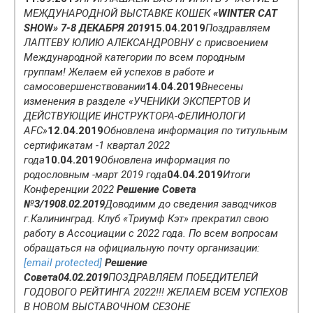
МЕЖДУНАРОДНОЙ ВЫСТАВКЕ КОШЕК
«WINTER CAT
SHOW» 7-8 ДЕКАБРЯ 2019
15.04.2019
Поздравляем
ЛАПТЕВУ ЮЛИЮ АЛЕКСАНДРОВНУ с присвоением
Международной категории по всем породным
группам! Желаем ей успехов в работе и
самосовершенствовании
14.04.2019
Внесены
изменения в разделе «УЧЕНИКИ ЭКСПЕРТОВ И
ДЕЙСТВУЮЩИЕ ИНСТРУКТОРА-ФЕЛИНОЛОГИ
AFC»
12.04.2019
Обновлена информация по титульным
сертификатам -1 квартал 2022
года
10.04.2019
Обновлена информация по
родословным -март 2019 года
04.04.2019
Итоги
Конференции 2022
Решение Совета
№3/19
08.02.2019
Доводимм до сведения заводчиков
г.Калининград. Клуб «Триумф Кэт» прекратил свою
работу в Ассоциации с 2022 года. По всем вопросам
обращаться на официальную почту организации:
[email protected]
Решение
Совета
04.02.2019
ПОЗДРАВЛЯЕМ ПОБЕДИТЕЛЕЙ
ГОДОВОГО РЕЙТИНГА 2022!!! ЖЕЛАЕМ ВСЕМ УСПЕХОВ
В НОВОМ ВЫСТАВОЧНОМ СЕЗОНЕ