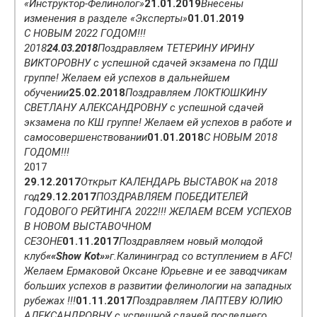
«Инструктор-Фелинолог»
21.01.2019
Внесены
изменения в разделе «Эксперты»
01.01.2019
С НОВЫМ 2022 ГОДОМ!!!
2018
24.03.2018
Поздравляем ТЕТЕРИНУ ИРИНУ
ВИКТОРОВНУ с успешной сдачей экзамена по ПДШ
группе! Желаем ей успехов в дальнейшем
обучении
25.02.2018
Поздравляем ЛОКТЮШКИНУ
СВЕТЛАНУ АЛЕКСАНДРОВНУ с успешной сдачей
экзамена по КШ группе! Желаем ей успехов в работе и
самосовершенствовании
01.01.2018
С НОВЫМ 2018
ГОДОМ!!!
2017
29.12.2017
Открыт КАЛЕНДАРЬ ВЫСТАВОК на 2018
год
29.12.2017
ПОЗДРАВЛЯЕМ ПОБЕДИТЕЛЕЙ
ГОДОВОГО РЕЙТИНГА 2022!!! ЖЕЛАЕМ ВСЕМ УСПЕХОВ
В НОВОМ ВЫСТАВОЧНОМ
СЕЗОНЕ
01.11.2017
Поздравляем новый молодой
клуб
««Show Kot»»
г.Калининград со вступлением в AFC!
Желаем Ермаковой Оксане Юрьевне и ее заводчикам
больших успехов в развитии фелинологии на западных
рубежах !!!
01.11.2017
Поздравляем ЛАПТЕВУ ЮЛИЮ
АЛЕКСАНДРОВНУ с успешной сдачей последнего