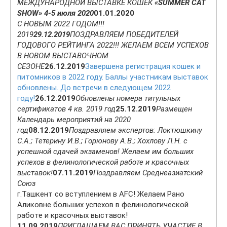
МЕЖДУНАРОДНОЙ ВЫСТАВКЕ КОШЕК
«SUMMER CAT
SHOW» 4-5 июля 2020
01.01.2020
С НОВЫМ 2022 ГОДОМ!!!
2019
29.12.2019
ПОЗДРАВЛЯЕМ ПОБЕДИТЕЛЕЙ
ГОДОВОГО РЕЙТИНГА 2022!!! ЖЕЛАЕМ ВСЕМ УСПЕХОВ
В НОВОМ ВЫСТАВОЧНОМ
СЕЗОНЕ
26.12.2019
Завершена регистрация кошек и
питомников в 2022 году. Баллы участникам выставок
обновлены. До встречи в следующем 2022
году!
26.12.2019
Обновлены номера титульных
сертификатов 4 кв. 2019 год
25.12.2019
Размещен
Календарь мероприятий на 2020
год
08.12.2019
Поздравляем экспертов: Локтюшкину
С.А.; Тетерину И.В.; Горюнову А.В.; Хохлову Л.Н. с
успешной сдачей экзаменов! Желаем им больших
успехов в фелинологической работе и красочных
выставок!
07.11.2019
Поздравляем Среднеазиатский
Союз
г.Ташкент со вступлением в AFC! Желаем Рано
Аликовне больших успехов в фелинологической
работе и красочных выставок!
11.09.2019
ПРИГЛАШАЕМ ВАС ПРИНЯТЬ УЧАСТИЕ В