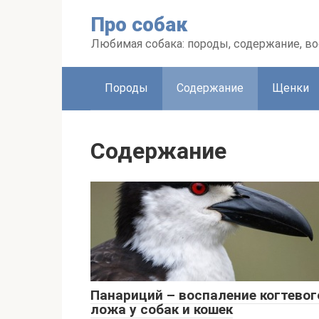
Перейти
Про собак
к
контенту
Любимая собака: породы, содержание, в
Породы
Содержание
Щенки
Содержание
Панариций – воспаление когтевог
ложа у собак и кошек