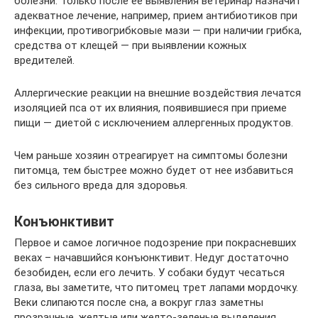
болезни. Только после ее выявления ветеринар назначит
адекватное лечение, например, прием антибиотиков при
инфекции, противогрибковые мази — при наличии грибка,
средства от клещей — при выявлении кожных
вредителей.
Аллергические реакции на внешние воздействия лечатся
изоляцией пса от их влияния, появившиеся при приеме
пищи — диетой с исключением аллергенных продуктов.
Чем раньше хозяин отреагирует на симптомы болезни
питомца, тем быстрее можно будет от нее избавиться
без сильного вреда для здоровья.
Конъюнктивит
Первое и самое логичное подозрение при покрасневших
веках – начавшийся конъюнктивит. Недуг достаточно
безобиден, если его лечить. У собаки будут чесаться
глаза, вы заметите, что питомец трет лапами мордочку.
Веки слипаются после сна, а вокруг глаз заметны
прозрачные, желтые или желто-зеленые выделения,