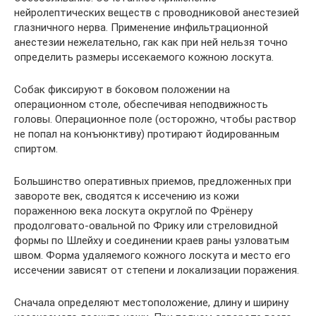
нейролептических веществ с проводниковой анестезией
глазничного нерва. Применение инфильтрационной
анестезии нежелательно, гак как при ней нельзя точно
определить размеры иссекаемого кожною лоскута.
Собак фиксируют в боковом положении на
операционном столе, обеспечивая неподвижность
головы. Операционное поле (осторожно, чтобы раствор
не попал на конъюнктиву) протирают йодированным
спиртом.
Большинство оперативных приемов, предложенных при
завороте век, сводятся к иссечению из кожи
пораженною века лоскута округлой по Фрёнеру
продолговато-овальной по Фрику или стреловидной
формы по Шлейху и соединении краев раны узловатым
швом. Форма удаляемого кожного лоскута и место его
иссечении зависят от степени и локализации поражения.
Сначала определяют местоположение, длину и ширину