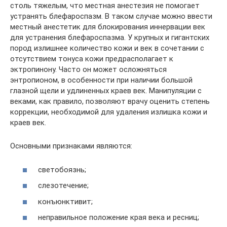
столь тяжелым, что местная анестезия не помогает
устранять блефароспазм. В таком случае можно ввести
местный анестетик для блокирования иннервации век
для устранения блефароспазма. У крупных и гигантских
пород излишнее количество кожи и век в сочетании с
отсутствием тонуса кожи предрасполагает к
эктропинону. Часто он может осложняться
энтропионом, в особенности при наличии большой
глазной щели и удлиненных краев век. Манипуляции с
веками, как правило, позволяют врачу оценить степень
коррекции, необходимой для удаления излишка кожи и
краев век.
Основными признаками являются:
светобоязнь;
слезотечение;
конъюнктивит;
неправильное положение края века и ресниц;