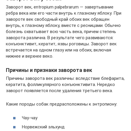
Заворот век, entropium palpebrarum — завертывание
ребра века или его части внутрь к глазному яблоку. При
завороте век свободный край обоих век обращен
внутрь, к глазному яблоку, вместе с ресницами. Обычно
болезнь охватывает всю часть века, причем степень
заворота различна. В результате чего развиваются:
конъюнктивит, кератит, язвы роговицы. Заворот век
встречается на одном глазу или на обоих, включая
нижнее и верхнее веко.
Причины и признаки заворота век
Причины заворота век различны: вследствие блефарита,
кератита, фолликулярного конъюнктивита. Нередко
заворот появляется после удаления третьего века.
Какие породы собак предрасположены к энтропиону:
Чау-чау
Норвежский эльхунд