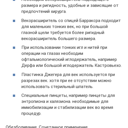
размера и ригидность, удобные и зависящие от
предпочтений хирурга.
Векорасширитель со спицей Барраксра подходит
для маленьких тонких век, но при большой
глазной щели требуется более ригидный
векорасширитель большего размера.
При использовании тонких игл и нитей при
операции на глазах необходим
офтальмологический иглодержатель, например
Дерфа или большой иглодержатель Кастровьехо.
Пластинка Джегера для век используется при
разрезах век. хотя при ее отсутствии можно
использовать стерильный шпатель.
Специальные пинцеты, например пинцеты для
энтропиона и халязиона. необходимые для
иммобилизации и стабилизации век во время
процедур.
Обезболивание. Сочетанное применение