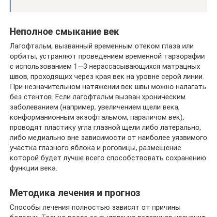
Неполное смыкание век
Лагофтальм, вызванный временным отеком глаза или
орбиты, устраняют проведением временной тарзорафии
с использованием 1—3 нерассасывающихся матрацных
швов, проходящих через края век на уровне серой линии.
При незначительном натяжении век швы можно налагать
без стентов. Если лагофтальм вызван хроническим
заболеванием (например, увеличением щели века,
конформанионным экзофтальмом, параличом век),
проводят пластику угла глазной щели либо латерально,
либо медиально вне зависимости от наиболее уязвимого
участка глазного яблока и роговицы, размещение
которой будет лучше всего способствовать сохранению
функции века.
Методика лечения и прогноз
Способы лечения полностью зависят от причины