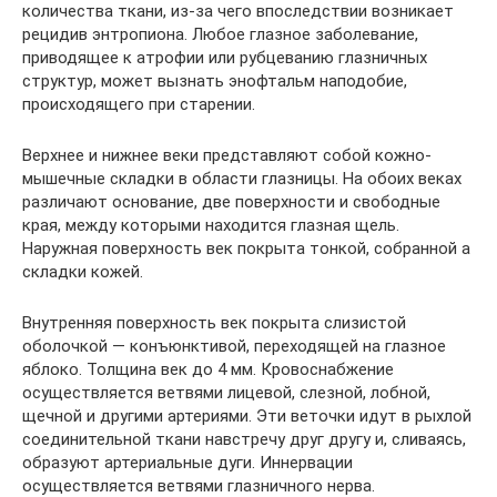
количества ткани, из-за чего впоследствии возникает
рецидив энтропиона. Любое глазное заболевание,
приводящее к атрофии или рубцеванию глазничных
структур, может вызнать энофтальм наподобие,
происходящего при старении.
Верхнее и нижнее веки представляют собой кожно-
мышечные складки в области глазницы. На обоих веках
различают основание, две поверхности и свободные
края, между которыми находится глазная щель.
Наружная поверхность век покрыта тонкой, собранной а
складки кожей.
Внутренняя поверхность век покрыта слизистой
оболочкой — конъюнктивой, переходящей на глазное
яблоко. Толщина век до 4 мм. Кровоснабжение
осуществляется ветвями лицевой, слезной, лобной,
щечной и другими артериями. Эти веточки идут в рыхлой
соединительной ткани навстречу друг другу и, сливаясь,
образуют артериальные дуги. Иннервации
осуществляется ветвями глазничного нерва.