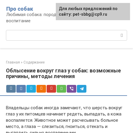
Перейти
Про собак
Для любых предложений по
к
Любимая собака: породы, содержание,
сайту: pet-sbbg@cp9.ru
контенту
воспитание
Поиск:
Главная
»
Содержание
Облысение вокруг глаз у собак: возможные
причины, методы лечения
Владельцы собак иногда замечают, что шерсть вокруг
глаз у их питомцев начинает редеть, выпадать, а кожа
воспаляется. Животное может расчесывать больное
место, а глаза — слезиться, гноиться, отекать и
выглядеть сильно воспаленными.