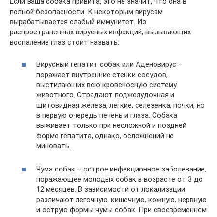
Если ваша собака привита, это не значит, что она в
полной безопасности. К некоторым вирусам
вырабатывается слабый иммунитет. Из
распространенных вирусных инфекций, вызывающих
воспаление глаз стоит назвать:
Вирусный гепатит собак или Аденовирус –
поражает внутренние стенки сосудов,
выстилающих всю кровеносную систему
животного. Страдают поджелудочная и
щитовидная железа, легкие, селезенка, почки, но
в первую очередь печень и глаза. Собака
выживает только при несложной и поздней
форме гепатита, однако, осложнений не
миновать.
Чума собак – острое инфекционное заболевание,
поражающее молодых собак в возрасте от 3 до
12 месяцев. В зависимости от локализации
различают легочную, кишечную, кожную, нервную
и острую формы чумы собак. При своевременном