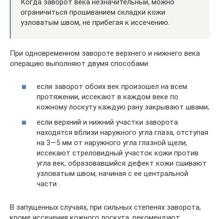
Когда заворот века незначительный, можно
ограничиться прошиванием складки кожи
узловатым швом, не прибегая к иссечению.
При одновременном завороте верхнего и нижнего века
операцию выполняют двумя способами:
если заворот обоих век произошел на всем
протяжении, иссекают в каждом веке по
кожному лоскуту каждую рану закрывают швами;
если верхний и нижний участки заворота
находятся вблизи наружного угла глаза, отступая
на 3—5 мм от наружного угла глазной щели,
иссекают стреловидный участок кожи против
угла век, образовавшийся дефект кожи сшивают
узловатым швом, начиная с ее центральной
части .
В запущенных случаях, при сильных степенях заворота,
кроме иссечения кожного лоскута, рекомендуют