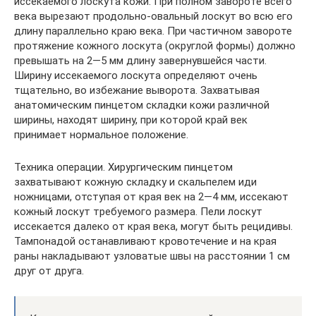
иссекаемого лоскута кожи. При полном завороте всего
века вырезают продольно-овальный лоскут во всю его
длину параллельно краю века. При частичном завороте
протяжение кожного лоскута (округлой формы) должно
превышать на 2—5 мм длину завернувшейся части.
Ширину иссекаемого лоскута определяют очень
тщательно, во избежание выворота. Захватывая
анатомическим пинцетом складки кожи различной
ширины, находят ширину, при которой край век
принимает нормальное положение.
Техника операции. Хирургическим пинцетом
захватывают кожную складку и скальпелем иди
ножницами, отступая от края век на 2—4 мм, иссекают
кожный лоскут требуемого размера. Пели лоскут
иссекается далеко от края века, могут быть рецидивы.
Тампонадой останавливают кровотечение и на края
раны накладывают узловатые швы на расстоянии 1 см
друг от друга.