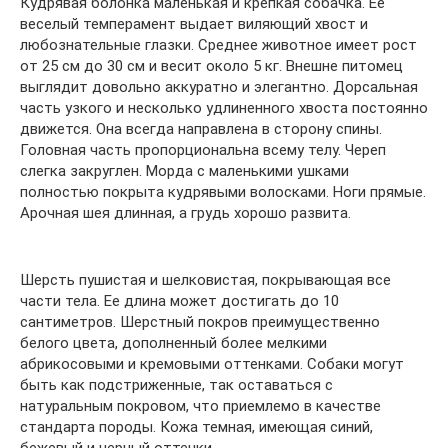
Кудрявая болонка маленькая и крепкая собачка. Ее
веселый темперамент выдает виляющий хвост и
любознательные глазки. Среднее животное имеет рост
от 25 см до 30 см и весит около 5 кг. Внешне питомец
выглядит довольно аккуратно и элегантно. Дорсальная
часть узкого и несколько удлиненного хвоста постоянно
движется. Она всегда направлена в сторону спины.
Головная часть пропорциональна всему телу. Череп
слегка закруглен. Морда с маленькими ушками
полностью покрыта кудрявыми волосками. Ноги прямые.
Арочная шея длинная, а грудь хорошо развита.
Шерсть пушистая и шелковистая, покрывающая все
части тела. Ее длина может достигать до 10
сантиметров. Шерстный покров преимущественно
белого цвета, дополненный более мелкими
абрикосовыми и кремовыми оттенками. Собаки могут
быть как подстриженные, так оставаться с
натуральным покровом, что приемлемо в качестве
стандарта породы. Кожа темная, имеющая синий,