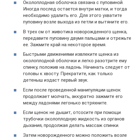
Околоплодная оболочка связана с пуповиной.
Иногда послед остается внутри матки, и тогда
необходимо удалить его. Для этого ухватите
пуповину возле выхода из петли и вытяните его.
В трех см от животика новорожденного щенка,
передавите пуповину двумя пальцами и отрежьте
ее. Зажмите край на некоторое время.
Быстрыми движениями извлеките щенка из
околоплодной оболочки и легко разотрите ему
спинку, положив на ладонь. Начинать следует от
головы к хвосту. Прекратите, как только
детеныш издаст первый звук.
Если после проведенной манипуляции щенок
продолжает молчать, аккуратно зажмите его
между ладонями легонько встряхните.
Если щенок не дышит, отсосите при помощи
трубочки околоплодную жидкость из органов
дыхания, продолжая делать массаж спинки.
Затем новорожденного можно положить возле