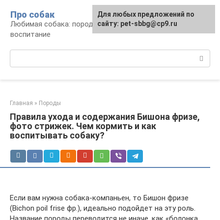
Перейти
Про собак
Для любых предложений по
к
Любимая собака: породы, содержание,
сайту: pet-sbbg@cp9.ru
контенту
воспитание
Поиск:
Главная
»
Породы
Правила ухода и содержания Бишона фризе,
фото стрижек. Чем кормить и как
воспитывать собаку?
Если вам нужна собака-компаньен, то Бишон фризе
(Bichon poil frise фр.), идеально подойдет на эту роль.
Название породы переводится не иначе, как «болонка