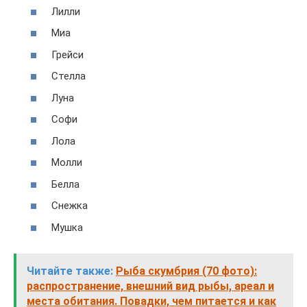
Лилли
Миа
Грейси
Стелла
Луна
Софи
Лола
Молли
Белла
Снежка
Мушка
Читайте также:
Рыба скумбрия (70 фото):
распространение, внешний вид рыбы, ареал и
места обитания. Повадки, чем питается и как